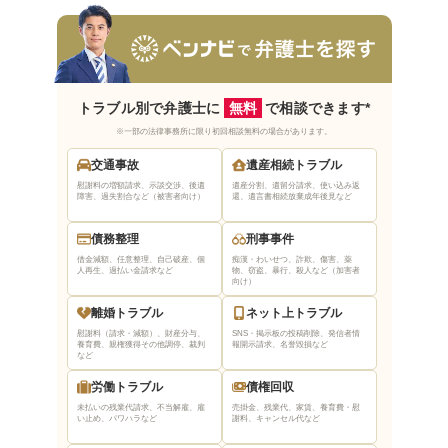
法テラス宮城を利用する方法
法テラスに相談する入り口は2つ
民事法律扶助制度の審査
法テラス宮城の口コミ・評判は？
トラブル別で弁護士に
無料
で相談できます*
法テラス宮城の良い口コミ・評判
※一部の法律事務所に限り初回相談無料の場合があります。
法テラス宮城の悪い口コミ・評判
交通事故
遺産相続トラブル
慰謝料の増額請求、示談交渉、後遺
遺産分割、遺留分請求、使い込み返
障害、過失割合など（被害者向け）
還、遺言書相続放棄
成年後見など
法テラス宮城を利用するデメリットは？
自分で弁護士を選ぶことができない
債務整理
刑事事件
借金減額、任意整理、自己破産、個
痴漢・わいせつ、詐欺、傷害、薬
審査や手続きに時間がかかるケースがある
人再生、過払い金請求など
物、窃盗、暴行、殺人など（加害者
向け）
法テラス宮城を有効活用するためのコツ
離婚トラブル
ネット上トラブル
慰謝料（請求・減額）、財産分与、
SNS・掲示板の投稿削除、発信者情
質問内容をメモなどに書き起こして準備して
養育費、親権獲得
その他調停、裁判
報開示請求、名誉毀損など
など
おく
労働トラブル
債権回収
相談内容の登場人物や時系列を整理しておく
未払いの残業代請求、不当解雇、雇
売掛金、残業代、家賃、養育費・慰
援助申込書をあらかじめ記入しておく
い止め、パワハラなど
謝料、キャンセル代など