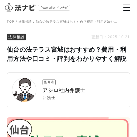
Powered by ベンナビ
TOP
法律相談
仙台の法テラス宮城はおすすめ？費用・利用方法や口コミ・評判をわかりやすく解説
記事を探す
法律相談
更新日：
2025.10.21
仙台の法テラス宮城はおすすめ？費用・利
全て
弁護士を探す
用方法や口コミ・評判をわかりやすく解説
法律相談
おすすめ弁護士診断
監修者
刑事事件
アシロ社内弁護士
AI Search Premium
弁護士
債務整理
掲載をご検討の弁護士の方へ
離婚問題