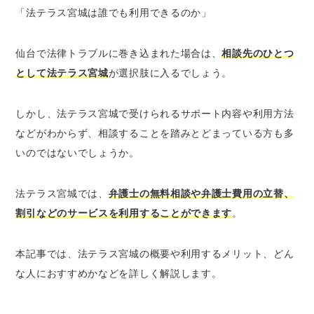
「法テラス宮城は誰でも利用できるのか」
幅広い法律相談に対応している
同じ内容なら30分×3回まで無料相談が可能
仙台で法律トラブルに巻き込まれた場合は、
相談先のひとつ
安い費用で弁護士に依頼できる
として法テラス宮城
が選択肢に入るでしょう。
弁護士費用の立替制度を利用できる
弁護士費用の分割払いが可能
しかし、法テラス宮城で受けられるサポート内容や利用方法
生活保護を受けている場合は弁護士費用が無
などがわからず、相談することを踏みとどまっている方も多
料（免除）になる可能性がある
いのではないでしょうか。
電話・出張相談など、幅広い相談方法に対応
している
法テラス宮城では、
弁護士の無料相談や弁護士費用の立替、
法テラス宮城の利用条件3つ
割引などのサービスを利用することができます
。
収入・資産の資力基準を満たしていること
民事法律扶助制度の趣旨に沿っていること
本記事では、法テラス宮城の概要や利用するメリット、どん
依頼内容に勝訴の見込みがゼロではないこと
な人におすすめかなどを詳しく解説します。
法テラス宮城の利用がおすすめな人