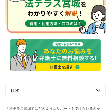
交通事故
遺産相続
労働問題
債権回収
IT・ネット
資金調達
企業法務
目次
法テラス宮城とは？
「法テラス宮城ではどのようなサポートを受けられるのか」
法テラス宮城を利用するメリット