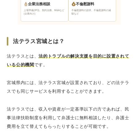
企業法務相談
不倫慰謝料
法テラス宮城までのアクセス
上場準備(IPO)、契約法務、M&Aなど
不倫慰謝料の請求、不倫慰謝料の減
仙台で法テラス以外に弁護士に無料法律相談が
(企業向け)
額など
できる窓口
仙台市役所などの無料法律相談
弁護士会の法律相談センター
法テラス宮城とは？
日弁連交通事故相談センター宮城県支部の法
律相談
法テラスとは、
法的トラブルの解決支援を目的に設置されて
いる公的機関
です。
ベンナビなら仙台で無料法律相談ができる弁護
士が簡単に見つかる
宮城県内には、法テラス宮城が設置されており、どの法テラ
さいごに｜法テラス宮城は無料法律相談がした
スでも同じサービスを利用することができます。
い人におすすめ
法テラスでは、収入や資産が一定基準以下の方であれば、民
事法律扶助制度を利用して弁護士に無料相談したり、弁護士
費用を立て替えてもらったりすることが可能です。