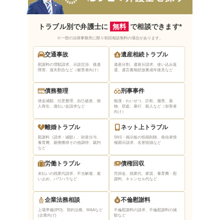
トラブル別で弁護士に
無料
で相談できます*
※一部の法律事務所に限り初回相談無料の場合があります。
交通事故
遺産相続トラブル
慰謝料の増額請求、示談交渉、後遺
遺産分割、遺留分請求、使い込み返
障害、過失割合など（被害者向け）
還、遺言書相続放棄
成年後見など
債務整理
刑事事件
借金減額、任意整理、自己破産、個
痴漢・わいせつ、詐欺、傷害、薬
人再生、過払い金請求など
物、窃盗、暴行、殺人など（加害者
向け）
離婚トラブル
ネット上トラブル
慰謝料（請求・減額）、財産分与、
SNS・掲示板の投稿削除、発信者情
養育費、親権獲得
その他調停、裁判
報開示請求、名誉毀損など
など
労働トラブル
債権回収
未払いの残業代請求、不当解雇、雇
売掛金、残業代、家賃、養育費・慰
い止め、パワハラなど
謝料、キャンセル代など
企業法務相談
不倫慰謝料
上場準備(IPO)、契約法務、M&Aなど
不倫慰謝料の請求、不倫慰謝料の減
(企業向け)
額など