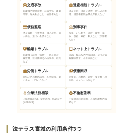
交通事故
遺産相続トラブル
慰謝料の増額請求、示談交渉、後遺
遺産分割、遺留分請求、使い込み返
障害、過失割合など（被害者向け）
還、遺言書相続放棄
成年後見など
債務整理
刑事事件
借金減額、任意整理、自己破産、個
痴漢・わいせつ、詐欺、傷害、薬
人再生、過払い金請求など
物、窃盗、暴行、殺人など（加害者
向け）
離婚トラブル
ネット上トラブル
慰謝料（請求・減額）、財産分与、
SNS・掲示板の投稿削除、発信者情
養育費、親権獲得
その他調停、裁判
報開示請求、名誉毀損など
など
労働トラブル
債権回収
未払いの残業代請求、不当解雇、雇
売掛金、残業代、家賃、養育費・慰
い止め、パワハラなど
謝料、キャンセル代など
企業法務相談
不倫慰謝料
上場準備(IPO)、契約法務、M&Aなど
不倫慰謝料の請求、不倫慰謝料の減
(企業向け)
額など
法テラス宮城の利用条件3つ