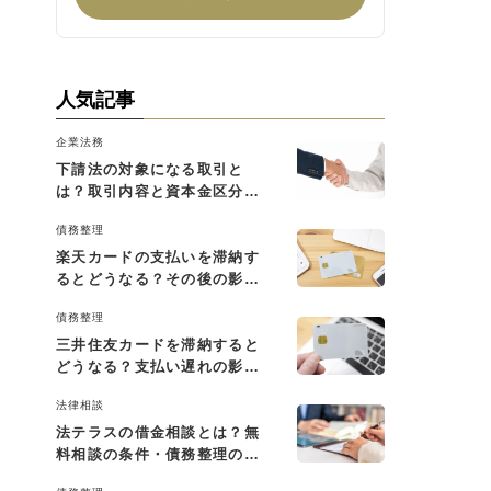
人気記事
企業法務
下請法の対象になる取引と
は？取引内容と資本金区分に
よる判断基準を解説
債務整理
楽天カードの支払いを滞納す
るとどうなる？その後の影響
と払えない場合の対処法
債務整理
三井住友カードを滞納すると
どうなる？支払い遅れの影響
と対処法
法律相談
法テラスの借金相談とは？無
料相談の条件・債務整理の費
用・利用の流れを解説