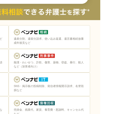
ど
遺産分割、遺留分請求、使い込み返還、遺言書相続放棄
成年後見など
請
痴漢・わいせつ、詐欺、傷害、薬物、窃盗、暴行、殺人
い
など（加害者向け）
スがある
SNS・掲示板の投稿削除、発信者情報開示請求、名誉毀
損など
て準備しておく
理しておく
な
売掛金、残業代、家賃、養育費・慰謝料、キャンセル代
など