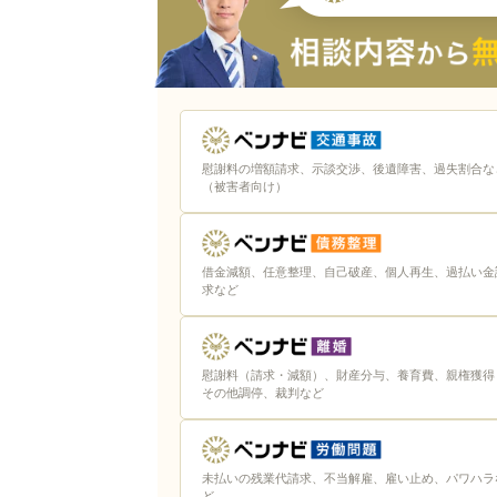
法テラスに相談する入り口は2つ
民事法律扶助制度の審査
法テラス愛知の口コミ・評判は？
法テラス愛知の良い口コミ・評判
慰謝料の増額請求、示談交渉、後遺障害、過失割合な
（被害者向け）
法テラス愛知の悪い口コミ・評判
法テラス愛知を利用するデメリットは？
借金減額、任意整理、自己破産、個人再生、過払い金
自分で弁護士を選ぶことができな
求など
審査や手続きに時間がかかるケー
慰謝料（請求・減額）、財産分与、養育費、親権獲得
法テラス愛知を有効活用するためのコツ
その他調停、裁判など
質問内容をメモなどに書き起こし
相談内容の登場人物や時系列を整
未払いの残業代請求、不当解雇、雇い止め、パワハラ
ど