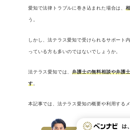
同じ内容なら30分×3回まで無料
愛知で法律トラブルに巻き込まれた場合は、
安い費用で弁護士に依頼できる
う。
弁護士費用の立替制度を利用でき
弁護士費用の分割払いが可能
しかし、法テラス愛知で受けられるサポート
生活保護を受けている場合は弁護
っている方も多いのではないでしょうか。
電話・出張相談など、幅広い相談
法テラス愛知の利用条件3つ
法テラス愛知では、
弁護士の無料相談や弁護
収入・資産の資力基準を満たして
す
。
民事法律扶助制度の趣旨に沿って
依頼内容に勝訴の見込みがゼロで
本記事では、法テラス愛知の概要や利用する
法テラス愛知の利用がおすすめな人
法テラス愛知を利用する方法