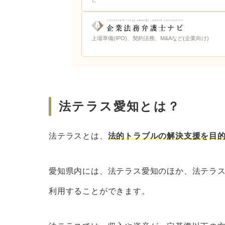
援助申込書をあらかじめ記入して
法テラス愛知までのアクセス
上場準備(IPO)、契約法務、M&Aなど(企業向け)
愛知で法テラス以外に弁護士に無料法律
名古屋市役所などの無料法律相談
弁護士会の法律相談センター
日弁連交通事故相談センター愛知
法テラス愛知とは？
ベンナビなら愛知で無料法律相談ができ
法テラスとは、
さいごに｜法テラス愛知は無料法律相談
法的トラブルの解決支援を目
愛知県内には、法テラス愛知のほか、法テラ
利用することができます。