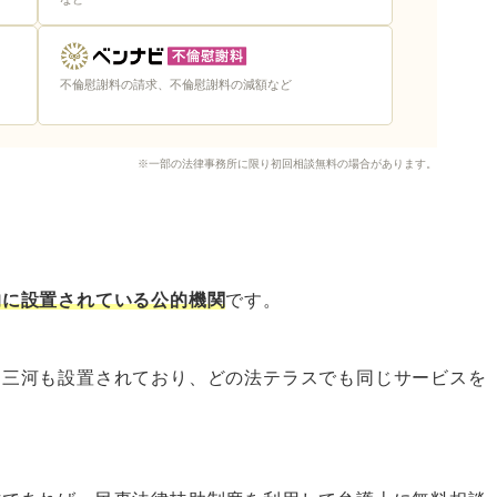
おく
不倫慰謝料の請求、不倫慰謝料の減額など
相談ができる窓口
※一部の法律事務所に限り初回相談無料の場合があります。
県支部の法律相談
る弁護士が簡単に見つかる
がしたい人におすすめ
的に設置されている公的機関
です。
ス三河も設置されており、どの法テラスでも同じサービスを