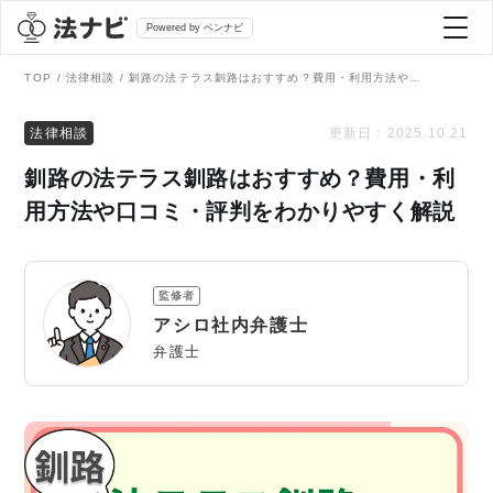
Powered by ベンナビ
TOP
法律相談
釧路の法テラス釧路はおすすめ？費用・利用方法や口コミ・評判をわかりやすく解説
記事を探す
法律相談
更新日：
2025.10.21
釧路の法テラス釧路はおすすめ？費用・利
全て
弁護士を探す
用方法や口コミ・評判をわかりやすく解説
法律相談
おすすめ弁護士診断
監修者
刑事事件
アシロ社内弁護士
AI Search Premium
弁護士
債務整理
掲載をご検討の弁護士の方へ
離婚問題