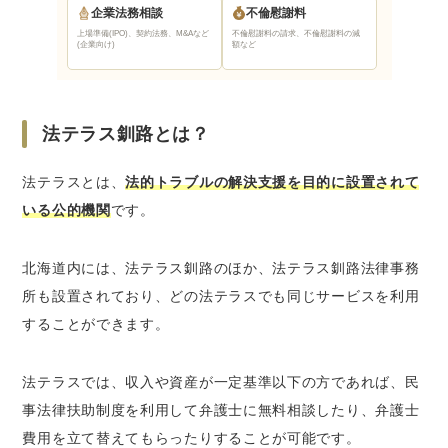
企業法務相談
不倫慰謝料
法テラス釧路までのアクセス
上場準備(IPO)、契約法務、M&Aなど
不倫慰謝料の請求、不倫慰謝料の減
釧路で法テラス以外に弁護士に無料法律相談が
(企業向け)
額など
できる窓口
釧路市役所などの無料法律相談
弁護士会の法律相談センター
法テラス釧路とは？
日弁連交通事故相談センター北海道支部の法
律相談
法テラスとは、
法的トラブルの解決支援を目的に設置されて
いる公的機関
です。
ベンナビなら釧路で無料法律相談ができる弁護
士が簡単に見つかる
北海道内には、法テラス釧路のほか、法テラス釧路法律事務
さいごに｜法テラス釧路は無料法律相談がした
所も設置されており、どの法テラスでも同じサービスを利用
い人におすすめ
することができます。
法テラスでは、収入や資産が一定基準以下の方であれば、民
事法律扶助制度を利用して弁護士に無料相談したり、弁護士
費用を立て替えてもらったりすることが可能です。