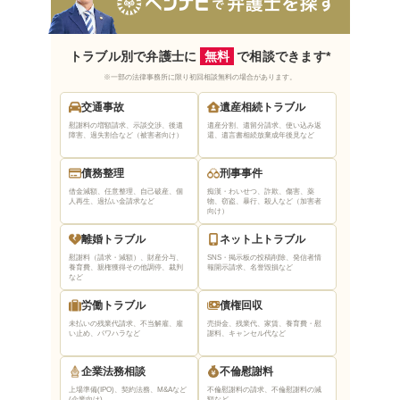
トラブル別で弁護士に
無料
で相談できます*
※一部の法律事務所に限り初回相談無料の場合があります。
交通事故
遺産相続トラブル
慰謝料の増額請求、示談交渉、後遺
遺産分割、遺留分請求、使い込み返
障害、過失割合など（被害者向け）
還、遺言書相続放棄
成年後見など
債務整理
刑事事件
借金減額、任意整理、自己破産、個
痴漢・わいせつ、詐欺、傷害、薬
人再生、過払い金請求など
物、窃盗、暴行、殺人など（加害者
向け）
離婚トラブル
ネット上トラブル
慰謝料（請求・減額）、財産分与、
SNS・掲示板の投稿削除、発信者情
養育費、親権獲得
その他調停、裁判
報開示請求、名誉毀損など
など
労働トラブル
債権回収
未払いの残業代請求、不当解雇、雇
売掛金、残業代、家賃、養育費・慰
い止め、パワハラなど
謝料、キャンセル代など
企業法務相談
不倫慰謝料
上場準備(IPO)、契約法務、M&Aなど
不倫慰謝料の請求、不倫慰謝料の減
(企業向け)
額など