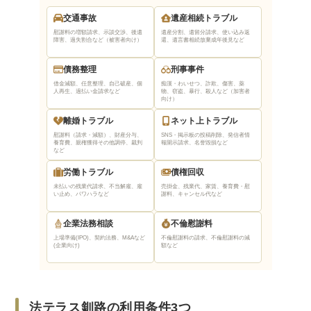
交通事故
遺産相続トラブル
慰謝料の増額請求、示談交渉、後遺
遺産分割、遺留分請求、使い込み返
障害、過失割合など（被害者向け）
還、遺言書相続放棄
成年後見など
債務整理
刑事事件
借金減額、任意整理、自己破産、個
痴漢・わいせつ、詐欺、傷害、薬
人再生、過払い金請求など
物、窃盗、暴行、殺人など（加害者
向け）
離婚トラブル
ネット上トラブル
慰謝料（請求・減額）、財産分与、
SNS・掲示板の投稿削除、発信者情
養育費、親権獲得
その他調停、裁判
報開示請求、名誉毀損など
など
労働トラブル
債権回収
未払いの残業代請求、不当解雇、雇
売掛金、残業代、家賃、養育費・慰
い止め、パワハラなど
謝料、キャンセル代など
企業法務相談
不倫慰謝料
上場準備(IPO)、契約法務、M&Aなど
不倫慰謝料の請求、不倫慰謝料の減
(企業向け)
額など
法テラス釧路の利用条件3つ