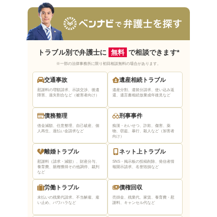
法テラス釧路を利用する方法
法テラスに相談する入り口は2つ
民事法律扶助制度の審査
法テラス釧路の口コミ・評判は？
トラブル別で弁護士に
無料
で相談できます*
法テラス釧路の良い口コミ・評判
※一部の法律事務所に限り初回相談無料の場合があります。
法テラス釧路の悪い口コミ・評判
交通事故
遺産相続トラブル
慰謝料の増額請求、示談交渉、後遺
遺産分割、遺留分請求、使い込み返
障害、過失割合など（被害者向け）
還、遺言書相続放棄
成年後見など
法テラス釧路を利用するデメリットは？
自分で弁護士を選ぶことができない
債務整理
刑事事件
借金減額、任意整理、自己破産、個
痴漢・わいせつ、詐欺、傷害、薬
審査や手続きに時間がかかるケースがある
人再生、過払い金請求など
物、窃盗、暴行、殺人など（加害者
向け）
法テラス釧路を有効活用するためのコツ
離婚トラブル
ネット上トラブル
慰謝料（請求・減額）、財産分与、
SNS・掲示板の投稿削除、発信者情
質問内容をメモなどに書き起こして準備して
養育費、親権獲得
その他調停、裁判
報開示請求、名誉毀損など
など
おく
労働トラブル
債権回収
相談内容の登場人物や時系列を整理しておく
未払いの残業代請求、不当解雇、雇
売掛金、残業代、家賃、養育費・慰
援助申込書をあらかじめ記入しておく
い止め、パワハラなど
謝料、キャンセル代など