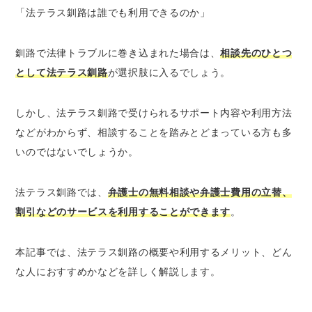
「法テラス釧路は誰でも利用できるのか」
幅広い法律相談に対応している
同じ内容なら30分×3回まで無料相談が可能
釧路で法律トラブルに巻き込まれた場合は、
相談先のひとつ
安い費用で弁護士に依頼できる
として法テラス釧路
が選択肢に入るでしょう。
弁護士費用の立替制度を利用できる
弁護士費用の分割払いが可能
しかし、法テラス釧路で受けられるサポート内容や利用方法
生活保護を受けている場合は弁護士費用が無
などがわからず、相談することを踏みとどまっている方も多
料（免除）になる可能性がある
いのではないでしょうか。
電話・出張相談など、幅広い相談方法に対応
している
法テラス釧路では、
弁護士の無料相談や弁護士費用の立替、
法テラス釧路の利用条件3つ
割引などのサービスを利用することができます
。
収入・資産の資力基準を満たしていること
民事法律扶助制度の趣旨に沿っていること
本記事では、法テラス釧路の概要や利用するメリット、どん
依頼内容に勝訴の見込みがゼロではないこと
な人におすすめかなどを詳しく解説します。
法テラス釧路の利用がおすすめな人