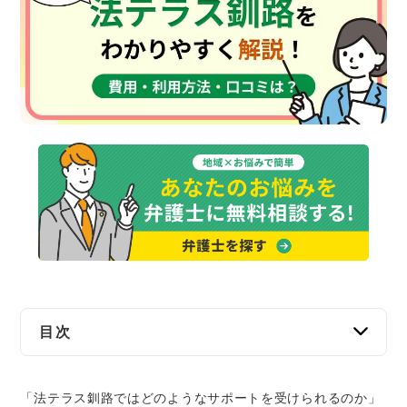
交通事故
遺産相続
労働問題
債権回収
IT・ネット
資金調達
企業法務
目次
法テラス釧路とは？
「法テラス釧路ではどのようなサポートを受けられるのか」
法テラス釧路を利用するメリット