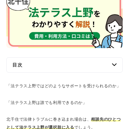
交通事故
遺産相続
労働問題
債権回収
IT・ネット
目次
法テラス上野とは？
資金調達
「法テラス上野ではどのようなサポートを受けられるのか」
法テラス上野を利用するメリット
企業法務
幅広い法律相談に対応している
「法テラス上野は誰でも利用できるのか」
同じ内容なら30分×3回まで無料相談が可能
安い費用で弁護士に依頼できる
北千住で法律トラブルに巻き込まれ場合は、
相談先のひとつ
弁護士費用の立替制度を利用できる
として法テラス上野が選択肢に入る
でしょう。