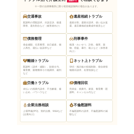
法テラス上野の悪い口コミ・評判
※一部の法律事務所に限り初回相談無料の場合があります。
交通事故
遺産相続トラブル
法テラス上野を利用するデメリットは？
慰謝料の増額請求、示談交渉、後遺
遺産分割、遺留分請求、使い込み返
障害、過失割合など（被害者向け）
還、遺言書相続放棄
成年後見など
自分で弁護士を選ぶことができない
審査や手続きに時間がかかるケースがある
債務整理
刑事事件
借金減額、任意整理、自己破産、個
痴漢・わいせつ、詐欺、傷害、薬
人再生、過払い金請求など
物、窃盗、暴行、殺人など（加害者
法テラス上野を有効活用するためのコツ
向け）
質問内容をメモなどに書き起こして準備して
離婚トラブル
ネット上トラブル
おく
慰謝料（請求・減額）、財産分与、
SNS・掲示板の投稿削除、発信者情
養育費、親権獲得
その他調停、裁判
報開示請求、名誉毀損など
など
相談内容の登場人物や時系列を整理しておく
労働トラブル
債権回収
援助申込書をあらかじめ記入しておく
未払いの残業代請求、不当解雇、雇
売掛金、残業代、家賃、養育費・慰
い止め、パワハラなど
謝料、キャンセル代など
法テラス上野までのアクセス
北千住で法テラス以外に弁護士に無料法律相談
企業法務相談
不倫慰謝料
上場準備(IPO)、契約法務、M&Aなど
不倫慰謝料の請求、不倫慰謝料の減
ができる窓口
(企業向け)
額など
足立区役所などの無料法律相談
弁護士会の法律相談センター