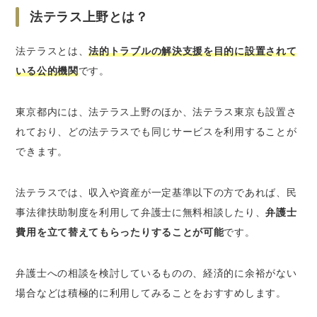
日弁連交通事故相談センター新宿 相談所の法
法テラス上野とは？
律相談
法テラスとは、
法的トラブルの解決支援を目的に設置されて
ベンナビなら北千住で無料法律相談ができる弁
いる公的機関
です。
護士が簡単に見つかる
さいごに｜法テラス上野は無料法律相談がした
東京都内には、法テラス上野のほか、法テラス東京も設置さ
い人におすすめ
れており、どの法テラスでも同じサービスを利用することが
できます。
法テラスでは、収入や資産が一定基準以下の方であれば、民
事法律扶助制度を利用して弁護士に無料相談したり、
弁護士
費用を立て替えてもらったりすることが可能
です。
弁護士への相談を検討しているものの、経済的に余裕がない
場合などは積極的に利用してみることをおすすめします。