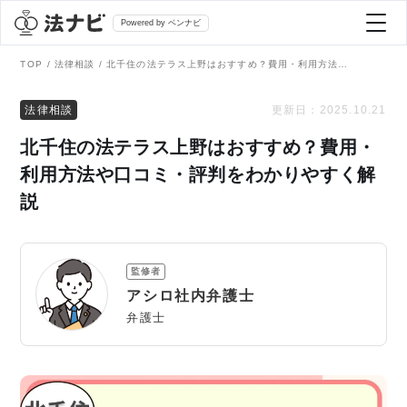
Powered by ベンナビ
TOP
法律相談
北千住の法テラス上野はおすすめ？費用・利用方法や口コミ・評判をわかりやすく解説
記事を探す
法律相談
更新日：
2025.10.21
北千住の法テラス上野はおすすめ？費用・
全て
弁護士を探す
利用方法や口コミ・評判をわかりやすく解
説
法律相談
おすすめ弁護士診断
刑事事件
監修者
AI Search Premium
アシロ社内弁護士
債務整理
弁護士
掲載をご検討の弁護士の方へ
離婚問題