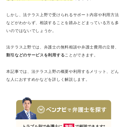
弁護士費用の分割払いが可能
生活保護を受けている場合は弁護士費用が無
しかし、法テラス上野で受けられるサポート内容や利用方法
料（免除）になる可能性がある
などがわからず、相談することを踏みとどまっている方も多
電話・出張相談など、幅広い相談方法に対応
している
いのではないでしょうか。
法テラス上野の利用条件3つ
法テラス上野では、弁護士の無料相談や弁護士費用の立替、
収入・資産の資力基準を満たしていること
割引などのサービスを利用する
ことができます。
民事法律扶助制度の趣旨に沿っていること
依頼内容に勝訴の見込みがゼロではないこと
本記事では、法テラス上野の概要や利用するメリット、どん
な人におすすめかなどを詳しく解説します。
法テラス上野の利用がおすすめな人
法テラス上野を利用する方法
法テラスに相談する入り口は2つ
民事法律扶助制度の審査
法テラス上野の口コミ・評判は？
法テラス上野の良い口コミ・評判
トラブル別で弁護士に
無料
で相談できます*