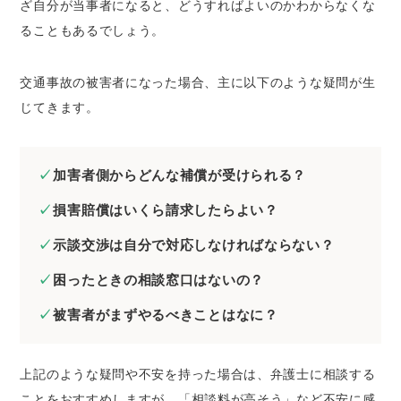
ざ自分が当事者になると、どうすればよいのかわからなくな
日本司法支援センター（法テラス）｜経済的
ることもあるでしょう。
な余裕がない方
市区町村の無料法律相談｜身近な弁護士に相
談したい方
交通事故の被害者になった場合、主に以下のような疑問が生
日弁連交通事故相談センター｜予約して相談
じてきます。
したい方
交通事故紛争処理センター｜相手方と紛争に
加害者側からどんな補償が受けられる？
なっている方
損害賠償はいくら請求したらよい？
交通事故の問題を弁護士に相談するべき4つの理
由
示談交渉は自分で対応しなければならない？
示談交渉がスムーズに決着しやすい
困ったときの相談窓口はないの？
適正な後遺障害等級に認定されやすい
被害者がまずやるべきことはなに？
損害賠償の増額を期待できる
裁判の手続きも全て任せられる
上記のような疑問や不安を持った場合は、弁護士に相談する
交通事故の弁護士依頼のタイミングはいつ？
ことをおすすめしますが、「相談料が高そう」など不安に感