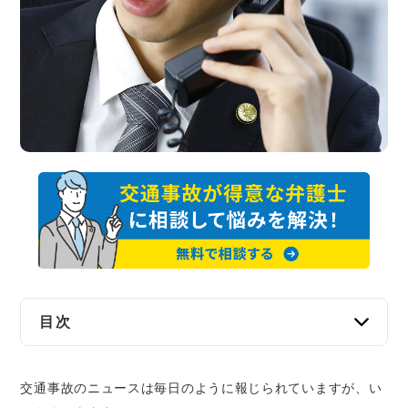
交通事故
遺産相続
労働問題
債権回収
IT・ネット
資金調達
企業法務
目次
交通事故の被害者が無料相談できる窓口8つ
交通事故のニュースは毎日のように報じられていますが、い
ベンナビ交通事故｜交通事故の解決を急ぐ方