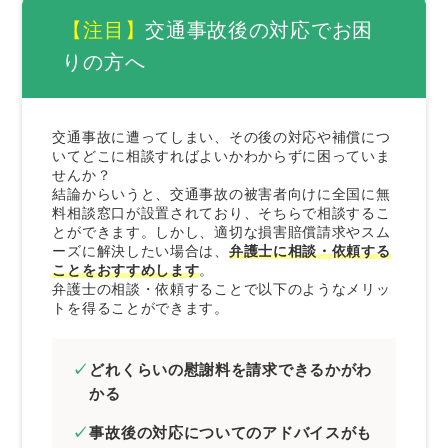
交通事故の被害者が請求できる損害賠償
【注目】
交通事故後の対応でお困
慰謝料（入通院慰謝料・後遺障害慰謝料・死
りの方へ
亡慰謝料）
治療費
交通事故に遭ってしまい、その後の対応や補償につ
交通費や入院雑費
いてどこに相談すればよいかわからずに困っていま
休業損害
せんか？
結論からいうと、交通事故の被害者向けに全国に無
逸失利益（後遺障害逸失利益・死亡逸失利
料相談窓口が設置されており、そちらで相談するこ
益）
とができます。しかし、適切な損害賠償請求やスム
車の修理費
ーズに解決したい場合は、
弁護士に相談・依頼する
ことをおすすめします
。
弁護士の相談・依頼することで以下のようなメリッ
交通事故の解決を依頼したときの弁護士費用
トを得ることができます。
相談料
着手金
どれくらいの慰謝料を請求できるかがわ
報酬金
かる
実費・日当
事故後の対応についてのアドバイスがも