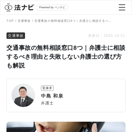
Powered by ベンナビ
TOP
交通事故
交通事故の無料相談窓口8つ｜弁護士に相談するべき理由と失敗しない弁護士の選び方も解説
記事を探す
交通事故
更新日：
2025.10.21
交通事故の無料相談窓口8つ｜弁護士に相談
全て
弁護士を探す
するべき理由と失敗しない弁護士の選び方
も解説
法律相談
おすすめ弁護士診断
刑事事件
監修者
AI Search Premium
中島 和泉
債務整理
弁護士
掲載をご検討の弁護士の方へ
離婚問題