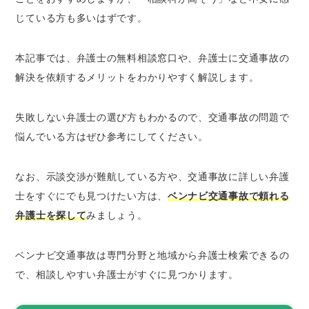
交通事故の弁護士依頼から解決までの流れ
じている方も多いはずです。
交通事故に遭ったときの失敗しない弁護士の選
び方
本記事では、弁護士の無料相談窓口や、弁護士に交通事故の
被害者に寄り添ってくれる弁護士
解決を依頼するメリットをわかりやすく解説します。
交通事故問題の解決実績が豊富
著書がある弁護士や専門書の監修に携わって
いる弁護士
失敗しない弁護士の選び方もわかるので、交通事故の問題で
悩んでいる方はぜひ参考にしてください。
経験年数の長い弁護士
弁護士への相談をおすすめする交通事故の例
なお、示談交渉が難航している方や、交通事故に詳しい弁護
事故の相手が無保険だったとき
士をすぐにでも見つけたい方は、
ベンナビ交通事故で頼れる
もらい事故の被害者になったとき
弁護士を探して
みましょう。
交通事故の被害に遭ったときの注意点
ベンナビ交通事故は専門分野と地域から弁護士検索できるの
警察には必ず連絡する
で、相談しやすい弁護士がすぐに見つかります。
事故後の状況を撮影しておく
けがや痛みがなくても病院に行くこと