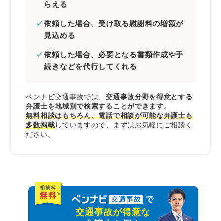
交通事故の弁護士費用を安くする方法
らえる
弁護士の無料相談を活用する
依頼した場合、受け取る慰謝料の増額が
成功報酬制の弁護士に依頼する
見込める
弁護士費用特約を利用する
依頼した場合、必要となる書類作成や手
続きなどを代行してくれる
弁護士以外の無料相談窓口
自賠責保険・共済紛争処理機構
そんぽADRセンター
ベンナビ交通事故では、
交通事故分野を得意とする
弁護士を地域別で検索することができます。
無料相談はもちろん、電話で相談が可能な弁護士も
交通事故の被害に遭ったときは交通事故弁護士
多数掲載
していますので、まずはお気軽にご相談く
ナビで弁護士を探そう
ださい。
交通事故が得意な