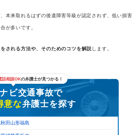
ず、本来取れるはずの後遺障害等級が認定されず、低い損害
場合が多いです。
くい理由｜ポイントは症状固定
ポイント
定をされる方法や、そのためのコツを解説
します。
電話相談OK
の弁護士が見つかる！
ビ交通事故で
得意な
弁護士を探す
の探し方
に相談するなら「ベンナビ交通事故」
城
秋田
山形
福島
された場合