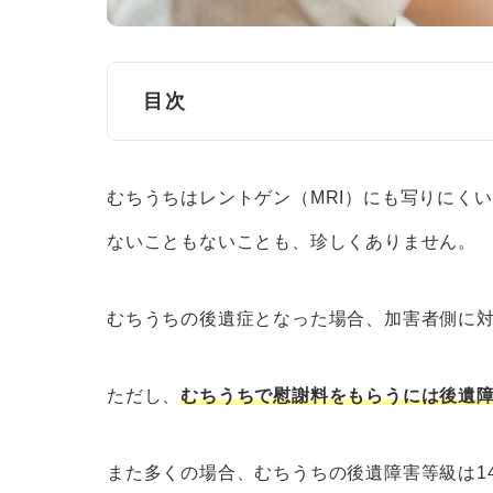
目次
むちうち症となる症状とは？
むちうちはレントゲン（MRI）にも写りにく
頚部痛(けいぶつう)
ないこともないことも、珍しくありません。
頚椎捻挫（けいついねんざ）
肩こりや頭痛
むちうちの後遺症となった場合、加害者側に
むちうちの後遺症が残ったら後遺障害認
ただし、
むちうちで慰謝料をもらうには後遺
後遺症と後遺障害の違い
後遺障害認定を受けるまでの流れ
また多くの場合、むちうちの後遺障害等級は1
後遺障害等級認定に認定されるメ