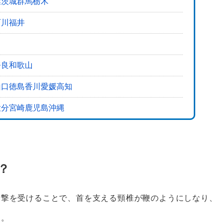
葉
茨城
群馬
栃木
て
石川
福井
奈良
和歌山
山口
徳島
香川
愛媛
高知
大分
宮崎
鹿児島
沖縄
？
衝撃を受けることで、首を支える頸椎が鞭のようにしなり、
す。