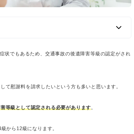
い症状でもあるため、交通事故の後遺障害等級の認定がされ
対して慰謝料を請求したいという方も多いと思います。
定を受けよう
障害等級として認定される必要があります
。
4級から12級になります。
リット