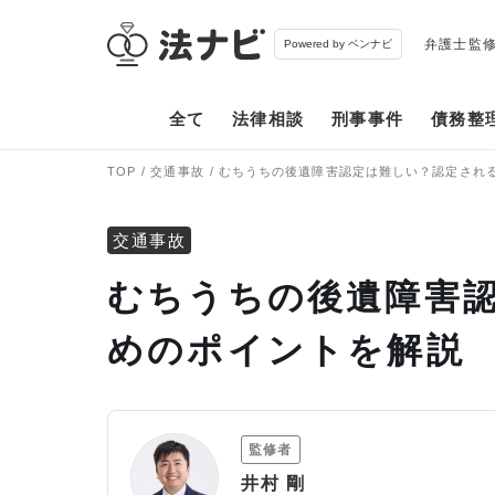
弁護士監
Powered by ベンナビ
全て
法律相談
刑事事件
債務整
TOP
交通事故
むちうちの後遺障害認定は難しい？認定され
交通事故
むちうちの後遺障害
めのポイントを解説
監修者
井村 剛