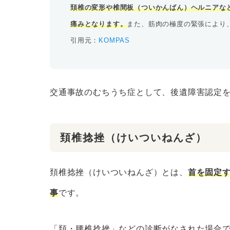
頚椎の変形や椎間板（ついかんばん）ヘルニアな
痛みとなります。
また、筋肉の極度の緊張により
引用元：
KOMPAS
交通事故のむちうち症として、後遺障害認定
頚椎捻挫（けいついねんざ）
頚椎捻挫（けいついねんざ）とは、
首を固定
事
です。
「頚・腰椎捻挫」などの診断がなされた場合