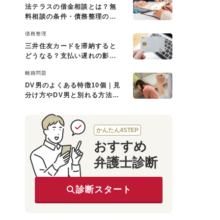
法テラスの借金相談とは？無
料相談の条件・債務整理の費
用・利用の流れを解説
債務整理
三井住友カードを滞納すると
どうなる？支払い遅れの影響
と対処法
離婚問題
DV男のよくある特徴10個｜見
分け方やDV男と別れる方法も
解説
かんたん4STEP
おすすめ
弁護士診断
診断スタート