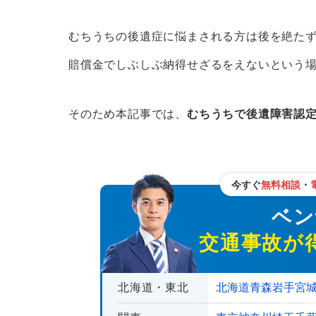
1.後遺障害慰謝料を請求できる
むちうちの後遺症に悩まされる方は後を絶た
2.後遺障害逸失利益を請求できる
賠償金でしぶしぶ納得せざるをえないという
むちうちが後遺症後遺障害に認定されに
後遺障害等級を認定されるための
そのため本記事では、
むちうちで後遺障害認
むちうち症の改善は専門機関へ
整形外科
整骨院・接骨院
今すぐ
無料相談
・
鍼灸治療(しんきゅうちりょう)
ベンナ
交通事故が
むちうちの後遺障害認定をとれる弁護士
むちうちの損害賠償請求を弁護士
北海道・東北
北海道
青森
岩手
宮
もしむちうちの後遺障害等級が低く認定