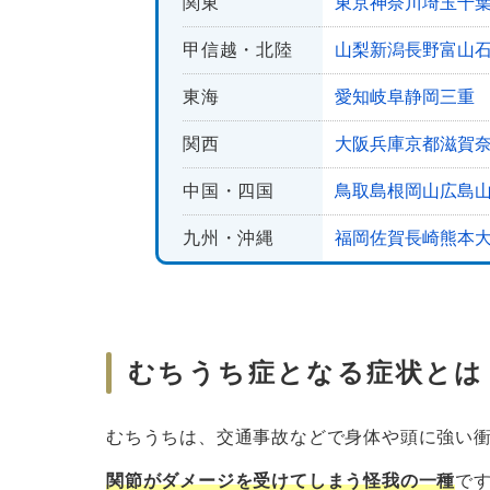
関東
東京
神奈川
埼玉
千
自賠責保険会社に対する異議申立
甲信越・北陸
山梨
新潟
長野
富山
裁判（訴訟）
東海
愛知
岐阜
静岡
三重
まとめ
関西
大阪
兵庫
京都
滋賀
中国・四国
鳥取
島根
岡山
広島
九州・沖縄
福岡
佐賀
長崎
熊本
むちうち症となる症状とは
むちうちは、交通事故などで身体や頭に強い
関節がダメージを受けてしまう怪我の一種
で