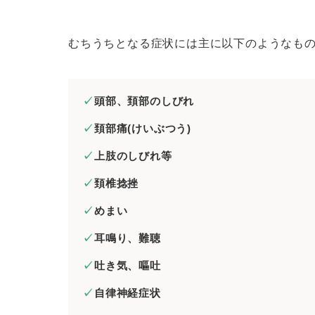
むちうちとなる症状には主に以下のようなも
頭部、頚部のしびれ
頚部痛(けいぶつう)
上肢のしびれ等
頚椎捻挫
めまい
耳鳴り、難聴
吐き気、嘔吐
自律神経症状