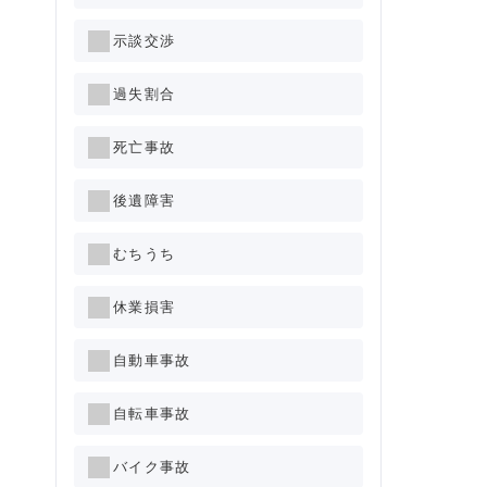
示談交渉
過失割合
死亡事故
後遺障害
むちうち
休業損害
自動車事故
自転車事故
バイク事故