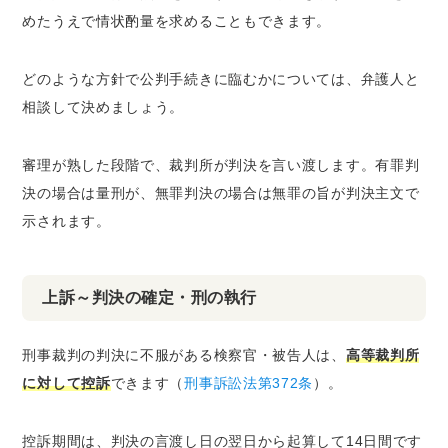
めたうえで情状酌量を求めることもできます。
どのような方針で公判手続きに臨むかについては、弁護人と
相談して決めましょう。
審理が熟した段階で、裁判所が判決を言い渡します。有罪判
決の場合は量刑が、無罪判決の場合は無罪の旨が判決主文で
示されます。
上訴～判決の確定・刑の執行
刑事裁判の判決に不服がある検察官・被告人は、
高等裁判所
に対して控訴
できます（
刑事訴訟法第372条
）。
控訴期間は、判決の言渡し日の翌日から起算して14日間です