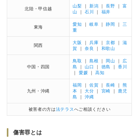
③被害者との示談交渉
山梨
｜
新潟
｜
長野
｜
富
北陸・甲信越
山
｜
石川
｜
福井
④公判手続きの準備
⑤家族との窓口
愛知
｜
岐阜
｜
静岡
｜
三
東海
重
さいごに
大阪
｜
兵庫
｜
京都
｜
滋
関西
賀
｜
奈良
｜
和歌山
鳥取
｜
島根
｜
岡山
｜
広
中国・四国
島
｜
山口
｜
徳島
｜
香川
｜
愛媛
｜
高知
福岡
｜
佐賀
｜
長崎
｜
熊
九州・沖縄
本
｜
大分
｜
宮崎
｜
鹿児
島
｜
沖縄
被害者の方は
法テラス
へご相談ください
傷害罪とは