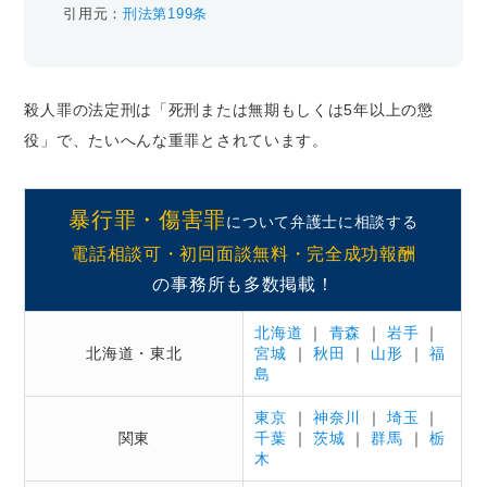
引用元：
刑法第199条
殺人罪の法定刑は「死刑または無期もしくは5年以上の懲
役」で、たいへんな重罪とされています。
暴行罪・傷害罪
について弁護士に相談する
電話相談可・初回面談無料・完全成功報酬
の事務所も多数掲載！
北海道
｜
青森
｜
岩手
｜
北海道・東北
宮城
｜
秋田
｜
山形
｜
福
島
東京
｜
神奈川
｜
埼玉
｜
関東
千葉
｜
茨城
｜
群馬
｜
栃
木