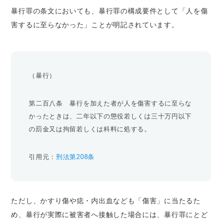
暴行罪の条文においても、暴行罪の構成要件として「人を傷
害するに至らなかった」ことが明記されています。
（暴行）
第二百八条 暴行を加えた者が人を傷害するに至らな
かったときは、二年以下の懲役若しくは三十万円以下
の罰金又は拘留若しくは科料に処する。
引用元：
刑法第208条
ただし、かすり傷や痣・内出血なども「傷害」に当たるた
め、暴行が実際に被害者へ接触した場合には、暴行罪にとど