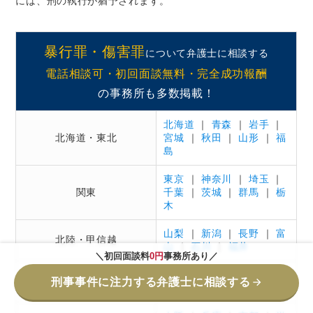
には、刑の執行が猶予されます。
暴行罪・傷害罪
について弁護士に相談する
電話相談可・初回面談無料・完全成功報酬
の事務所も多数掲載！
北海道
｜
青森
｜
岩手
｜
北海道・東北
宮城
｜
秋田
｜
山形
｜
福
島
東京
｜
神奈川
｜
埼玉
｜
関東
千葉
｜
茨城
｜
群馬
｜
栃
木
山梨
｜
新潟
｜
長野
｜
富
北陸・甲信越
山
｜
石川
｜
福井
＼初回面談料
0円
事務所あり／
愛知
｜
岐阜
｜
静岡
｜
三
東海
刑事事件に注力する弁護士に相談する
重