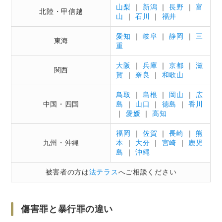
山梨
｜
新潟
｜
長野
｜
富
北陸・甲信越
山
｜
石川
｜
福井
愛知
｜
岐阜
｜
静岡
｜
三
東海
重
大阪
｜
兵庫
｜
京都
｜
滋
関西
賀
｜
奈良
｜
和歌山
鳥取
｜
島根
｜
岡山
｜
広
中国・四国
島
｜
山口
｜
徳島
｜
香川
｜
愛媛
｜
高知
福岡
｜
佐賀
｜
長崎
｜
熊
九州・沖縄
本
｜
大分
｜
宮崎
｜
鹿児
島
｜
沖縄
被害者の方は
法テラス
へご相談ください
傷害罪と暴行罪の違い