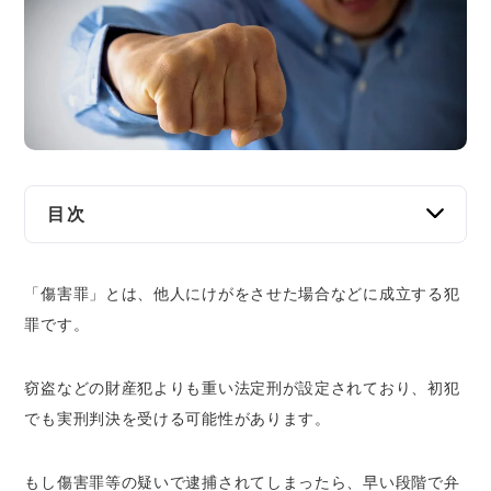
交通事故
遺産相続
労働問題
債権回収
目次
IT・ネット
傷害罪とは
「傷害罪」とは、他人にけがをさせた場合などに成立する犯
傷害罪の構成要件
資金調達
罪です。
傷害罪の法定刑
企業法務
被害者が死亡した場合は「傷害致死罪」、殺
窃盗などの財産犯よりも重い法定刑が設定されており、初犯
害の故意があれば「殺人罪」
でも実刑判決を受ける可能性があります。
傷害罪と暴行罪の違い
けがなどがあれば傷害罪、なければ暴行罪
もし傷害罪等の疑いで逮捕されてしまったら、早い段階で弁