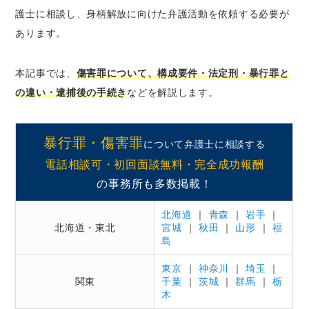
傷害罪は暴行罪の結果的加重犯｜傷害の故意
護士に相談し、身柄解放に向けた弁護活動を依頼する必要が
がなくても成立する
あります。
暴行によらない傷害もあり得る
本記事では、
傷害罪・傷害致死罪以外に、傷害が構成要件と
傷害罪について、構成要件・法定刑・暴行罪と
されている犯罪
の違い・逮捕後の手続き
などを解説します。
傷害罪などで逮捕された場合の手続きの流れ
逮捕～勾留請求
暴行罪・傷害罪
について弁護士に相談する
起訴前勾留～起訴または不起訴
電話相談可・初回面談無料・完全成功報酬
起訴後勾留
の事務所も多数掲載！
公判手続き～判決
上訴～判決の確定・刑の執行
北海道
｜
青森
｜
岩手
｜
北海道・東北
宮城
｜
秋田
｜
山形
｜
福
傷害罪で逮捕された方のために弁護士ができる
島
こと
東京
｜
神奈川
｜
埼玉
｜
①取調べに関するアドバイス
関東
千葉
｜
茨城
｜
群馬
｜
栃
木
②早期の身柄解放に向けた弁護活動