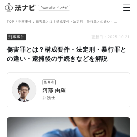
Powered by ベンナビ
TOP
刑事事件
傷害罪とは？構成要件・法定刑・暴行罪との違い・逮捕後の手続きなどを解説
記事を探す
刑事事件
更新日：
2025.10.21
傷害罪とは？構成要件・法定刑・暴行罪と
全て
弁護士を探す
の違い・逮捕後の手続きなどを解説
法律相談
おすすめ弁護士診断
監修者
刑事事件
阿部 由羅
AI Search Premium
弁護士
債務整理
掲載をご検討の弁護士の方へ
離婚問題