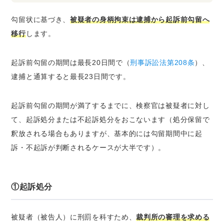
勾留状に基づき、
被疑者の身柄拘束は逮捕から起訴前勾留へ
移行
します。
起訴前勾留の期間は最長20日間で（
刑事訴訟法第208条
）、
逮捕と通算すると最長23日間です。
起訴前勾留の期間が満了するまでに、検察官は被疑者に対し
て、起訴処分または不起訴処分をおこないます（処分保留で
釈放される場合もありますが、基本的には勾留期間中に起
訴・不起訴が判断されるケースが大半です）。
①起訴処分
被疑者（被告人）に刑罰を科すため、
裁判所の審理を求める