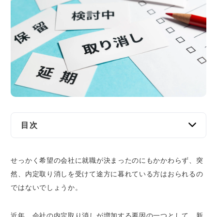
交通事故
遺産相続
労働問題
債権回収
IT・ネット
目次
資金調達
内定取り消しが違法になるケース
せっかく希望の会社に就職が決まったのにもかかわらず、突
企業法務
内定取り消しが認められるケース
然、内定取り消しを受けて途方に暮れている方はおられるの
内定者側の経歴詐称
ではないでしょうか。
内定者が入社条件を満たさなかった場合
内定者が重大な傷害を負う等して業務を遂行
近年、会社の内定取り消しが増加する要因の一つとして、新
できなくなった場合