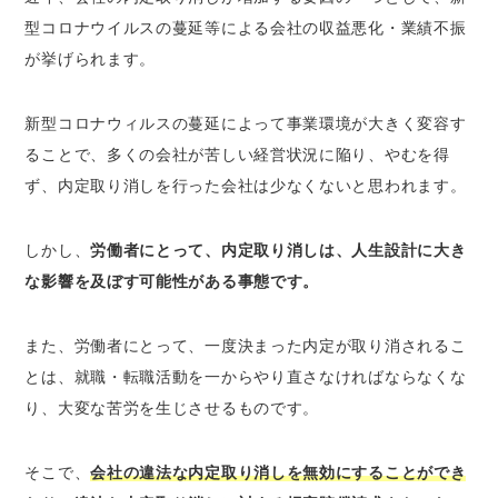
型コロナウイルスの蔓延等による会社の収益悪化・業績不振
会社側が整理解雇をおこなう場合
が挙げられます。
内定取り消しによる損害賠償（賃金相当損害
金）の相場
新型コロナウィルスの蔓延によって事業環境が大きく変容す
内定取り消しの裁判事例
ることで、多くの会社が苦しい経営状況に陥り、やむを得
内定取り消しによる損害賠償請求を弁護士に依
ず、内定取り消しを行った会社は少なくないと思われます。
頼するメリット
やり取りや手続きを一任できる
しかし、
労働者にとって、内定取り消しは、人生設計に大き
適切な金額での請求が可能
な影響を及ぼす可能性がある事態です。
違法な内定取り消しによる損害賠償請求は弁護
士に相談
また、労働者にとって、一度決まった内定が取り消されるこ
とは、就職・転職活動を一からやり直さなければならなくな
り、大変な苦労を生じさせるものです。
そこで、
会社の違法な内定取り消しを無効にすることができ