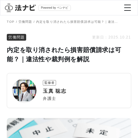
Powered by ベンナビ
TOP
労働問題
内定を取り消されたら損害賠償請求は可能？｜違法性や裁判例を解説
記事を探す
労働問題
更新日：
2025.10.21
内定を取り消されたら損害賠償請求は可
全て
弁護士を探す
能？｜違法性や裁判例を解説
法律相談
おすすめ弁護士診断
監修者
刑事事件
玉真 聡志
AI Search Premium
弁護士
債務整理
掲載をご検討の弁護士の方へ
離婚問題