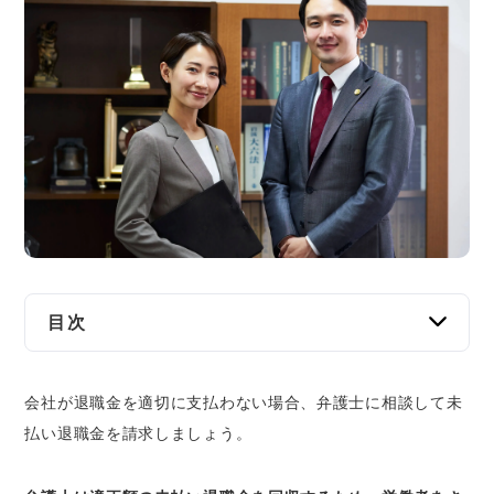
交通事故
遺産相続
労働問題
債権回収
IT・ネット
資金調達
目次
企業法務
退職金未払いについて弁護士ができるサポート
会社が退職金を適切に支払わない場合、弁護士に相談して未
未払い退職金の有無・金額の検討
払い退職金を請求しましょう。
会社に対する未払い退職金請求の代理
退職金未払いについて弁護士に相談する際の準