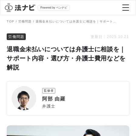
Powered by ベンナビ
TOP
労働問題
退職金未払いについては弁護士に相談を｜サポート内容・選び方・弁護士費用などを解説
記事を探す
労働問題
更新日：
2025.10.21
退職金未払いについては弁護士に相談を｜
全て
弁護士を探す
サポート内容・選び方・弁護士費用などを
解説
法律相談
おすすめ弁護士診断
刑事事件
監修者
AI Search Premium
阿部 由羅
債務整理
弁護士
掲載をご検討の弁護士の方へ
離婚問題