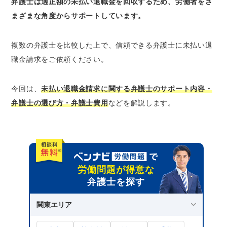
弁護士は適正額の未払い退職金を回収するため、労働者をさ
備
まざまな角度からサポートしています。
労働契約や就業規則などの資料を準備する
退職金の支給額について、会社から事前に根
複数の弁護士を比較した上で、信頼できる弁護士に未払い退
拠を聞いておく
職金請求をご依頼ください。
希望する解決内容を考えておく
未払い退職金請求を依頼する弁護士を選ぶ際の
今回は、
未払い退職金請求に関する弁護士のサポート内容・
ポイント
弁護士の選び方・弁護士費用
などを解説します。
親身になって相談に乗ってくれること
見通しをわかりやすく説明してくれること
リスクもきちんと説明してくれること
弁護士費用
労働問題が得意な
弁護士を探す
未払い退職金請求を依頼する際の弁護士費用
着手金｜依頼時に支払う
関東エリア
報酬金｜案件終了時に支払う
日当｜出張時に発生する