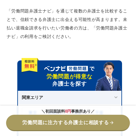
「労働問題弁護士ナビ」を通じて複数の弁護士を比較するこ
とで、信頼できる弁護士に出会える可能性が高まります。未
払い退職金請求を行いたい労働者の方は、「労働問題弁護士
ナビ」の利用をご検討ください。
労働問題が得意な
弁護士を探す
関東エリア
＼初回面談料
0円
事務所あり／
東京
神奈川
埼玉
千葉
労働問題に注力する弁護士に相談する
茨城
群馬
栃木