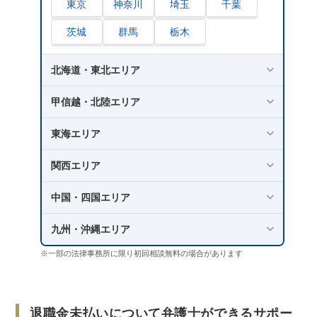
東京
神奈川
埼玉
千葉
実費｜申立費用・訴訟費用など
茨城
群馬
栃木
未払い退職金について弁護士に相談するなら
「労働問題弁護士ナビ」
北海道・東北エリア
まとめ
甲信越・北陸エリア
東海エリア
関西エリア
中国・四国エリア
九州・沖縄エリア
※一部の法律事務所に限り初回相談無料の場合があります
退職金未払いについて弁護士ができるサポー