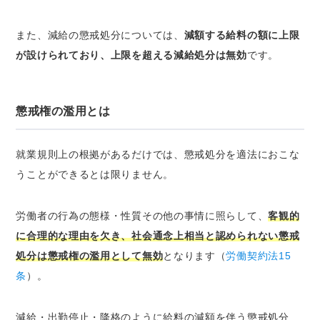
また、減給の懲戒処分については、
減額する給料の額に上限
が設けられており、上限を超える減給処分は無効
です。
懲戒権の濫用とは
就業規則上の根拠があるだけでは、懲戒処分を適法におこな
うことができるとは限りません。
労働者の行為の態様・性質その他の事情に照らして、
客観的
に合理的な理由を欠き、社会通念上相当と認められない懲戒
処分は懲戒権の濫用として無効
となります（
労働契約法15
条
）。
減給・出勤停止・降格のように給料の減額を伴う懲戒処分