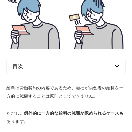
交通事故
遺産相続
労働問題
債権回収
IT・ネット
目次
給料の減額は原則として拒否できる | 労働契約
資金調達
給料は労働契約の内容であるため、会社が労働者の給料を一
の変更には労働者の同意が必要であるため
方的に減額することは原則としてできません。
給料の減額を拒否できないケースの例
企業法務
人事評価による減額 | 合理的な職務等級制度
に基づく場合
ただし、
例外的に一方的な給料の減額が認められるケースも
就業規則の変更による減額｜不利益変更の要
あります。
件を満たす場合に限る