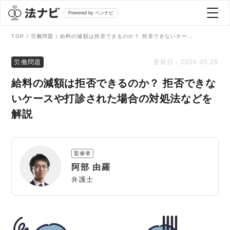
Powered by ベンナビ
TOP
労働問題
給料の減額は拒否できるのか？ 拒否できないケースや打診された場合の対処法などを解説
記事を探す
労働問題
更新日：
2026.05.29
給料の減額は拒否できるのか？ 拒否できな
全て
弁護士を探す
いケースや打診された場合の対処法などを
解説
法律相談
おすすめ弁護士診断
刑事事件
監修者
AI Search Premium
阿部 由羅
債務整理
弁護士
掲載をご検討の弁護士の方へ
離婚問題