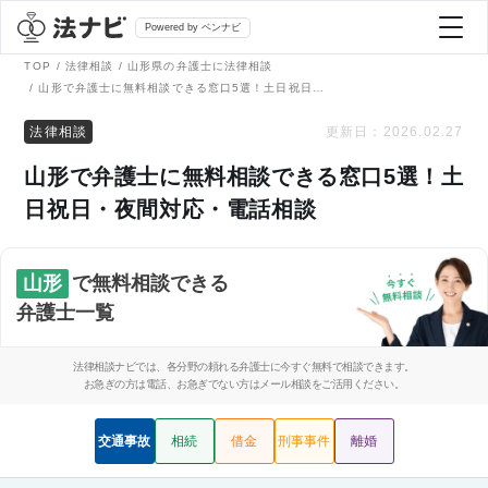
Powered by ベンナビ
TOP
法律相談
山形県の弁護士に法律相談
山形で弁護士に無料相談できる窓口5選！土日祝日・夜間対応・電話相談
記事を探す
法律相談
更新日：
2026.02.27
山形で弁護士に無料相談できる窓口5選！土
全て
弁護士を探す
日祝日・夜間対応・電話相談
法律相談
おすすめ弁護士診断
山形
で無料相談できる
刑事事件
弁護士一覧
AI Search Premium
債務整理
法律相談ナビでは、各分野の頼れる弁護士に今すぐ無料で相談できます。
お急ぎの方は電話、お急ぎでない方はメール相談をご活用ください。
掲載をご検討の弁護士の方へ
離婚問題
交通事故
相続
借金
刑事事件
離婚