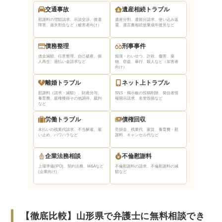
交通事故
遺産相続トラブル
メール・LINEでの法律相談
慰謝料の増額請求、示談交渉、後遺
遺産分割、遺留分請求、使い込み返
障害、過失割合など（被害者向け）
還、遺言書相続放棄
成年後見など
オンラインでの法律相談
債務整理
刑事事件
山形県の弁護士に相談するときの5つの注意点
借金減額、任意整理、自己破産、個
痴漢・わいせつ、詐欺、傷害、薬
人再生、過払い金請求など
物、窃盗、暴行、殺人など（加害者
相談前に時系列をメモでまとめておこう
向け）
聞きたいことは箇条書きでまとめておこう
離婚トラブル
ネット上トラブル
証拠になりそうなものは持っていこう
慰謝料（請求・減額）、財産分与、
SNS・掲示板の投稿削除、発信者情
養育費、親権獲得
その他調停、裁判
報開示請求、名誉毀損など
など
事実はありのまま伝えよう
労働トラブル
債権回収
目指すゴールを決めておこう
未払いの残業代請求、不当解雇、雇
売掛金、残業代、家賃、養育費・慰
い止め、パワハラなど
謝料、キャンセル代など
山形県で後悔しない弁護士選びをする5つのポイ
ント
企業法務相談
不倫慰謝料
上場準備(IPO)、契約法務、M&Aなど
不倫慰謝料の請求、不倫慰謝料の減
困りごとと弁護士事務所の得意分野がマッチ
(企業向け)
額など
しているか
初回相談で弁護士事務所・弁護士との相性を
チェック
【徹底比較】山形県で弁護士に無料相談でき
料金体系が明確な弁護士事務所を選ぶ