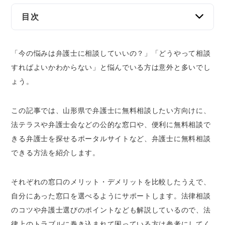
目次
【徹底比較】山形県で弁護士に無料相談できる
「今の悩みは弁護士に相談していいの？」「どうやって相談
窓口5選
すればよいかわからない」と悩んでいる方は意外と多いでし
【おすすめ】ベンナビ│土日・夜間でも便利
に弁護士に相談できる
ょう。
法テラス山形
山形県
弁護士会
この記事では、
山形県で弁護士に無料相談したい方向けに、
市区町村の法律相談窓口
法テラスや弁護士会などの公的な窓口や、便利に無料相談で
きる弁護士を探せるポータルサイトなど、弁護士に無料相談
日弁連交通事故相談センター
できる方法
を紹介します。
山形県で無料相談できる弁護士を探すなら、ベ
ンナビが便利
それぞれの窓口のメリット・デメリットを比較したうえで、
山形県で離婚問題を相談する弁護士を探すな
自分にあった窓口を選べるようにサポート
します。法律相談
ら「ベンナビ離婚」
のコツや弁護士選びのポイントなども解説しているので、法
山形県で刑事事件を相談する弁護士を探すな
律上のトラブルに巻き込まれて困っている方は参考にしてく