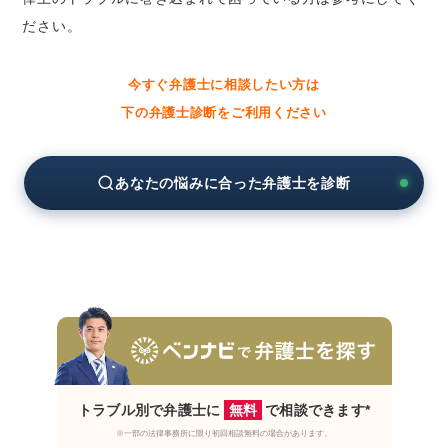
ら「ベンナビ刑事事件」
ださい。
山形県で借金問題を相談する弁護士を探すな
ら「ベンナビ債務整理」
山形県で相続問題を相談する弁護士を探すな
今すぐ弁護士に相談したい方は
ら「ベンナビ相続」
下の弁護士診断をご利用ください
山形県で交通事故問題を相談する弁護士を探
すなら「ベンナビ交通事故」
あなたの悩みに合った弁護士を診断
山形県で労働問題を相談する弁護士を探すな
ら「ベンナビ労働問題」
山形県で債権回収を相談する弁護士を探すな
ら「ベンナビ債権回収」
山形県でIT問題を相談する弁護士を探すなら
「ベンナビIT」
山形県で法律相談する方法4選│特徴と選び方を
紹介
トラブル別で弁護士に
無料
で相談できます*
対面での法律相談
※一部の法律事務所に限り初回相談無料の場合があります。
電話での法律相談