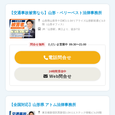
交通事故
【交通事故被害なら】山形・ベリーベスト法律事務所
遺産相続
山形県山形市十日町1-1-34リアライズ山形駅前通ビル3
階（山形オフィス）
労働問題
JR「山形駅」東口より、徒歩7分
債権回収
問合せ無料
ただいま営業中
09:30〜21:00
IT・ネット
電話問合せ
資金調達
24時間受信中
Web問合せ
企業法務
【全国対応】山形県 アトム法律事務所
東京都新宿区西新宿1-24-1エステック情報ビル20階