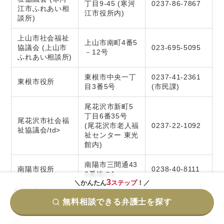
丁目9-45 (寒河
0237-86-7867
江市ふれあい相
江市役所内)
談所)
上山市社会福祉
上山市南町4番5
協議会 (上山市
023-695-5095
－12号
ふれあい相談所)
東根市中央一丁
0237-41-2361
東根市役所
目3番5号
(市民課)
尾花沢市新町5
丁目6番35号
尾花沢市社会福
(尾花沢市老人福
0237-22-1092
祉協議会/td>
祉センター 東光
館内)
南陽市三間通43
南陽市役所
0238-40-8111
6番地の1
3
＼かんたん
ステップ
！／
【参考】
区役所での法律相談
無料相談できる弁護士を探す