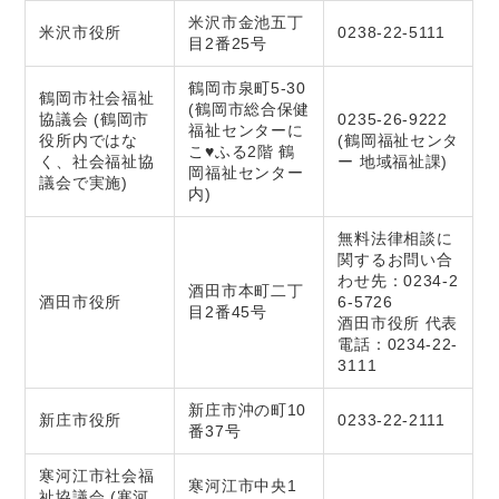
米沢市金池五丁
米沢市役所
0238-22-5111
目2番25号
鶴岡市泉町5-30
鶴岡市社会福祉
(鶴岡市総合保健
協議会 (鶴岡市
0235-26-9222
福祉センターに
役所内ではな
(鶴岡福祉センタ
こ♥︎︎ふる2階 鶴
く、社会福祉協
ー 地域福祉課)
岡福祉センター
議会で実施)
内)
無料法律相談に
関するお問い合
わせ先：0234-2
酒田市本町二丁
酒田市役所
6-5726
目2番45号
酒田市役所 代表
電話：0234-22-
3111
新庄市沖の町10
新庄市役所
0233-22-2111
番37号
寒河江市社会福
寒河江市中央1
祉協議会 (寒河