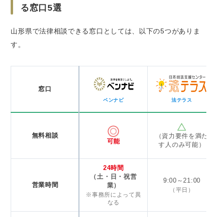
る窓口5選
18時以降（夜間）・土日祝の対応についても
確認
山形県で法律相談できる窓口としては、以下の5つがありま
自宅・最寄り駅からのアクセスの良さ
す。
山形県の弁護士事情
山形県で弁護士事務所を探すなら「ベンナビ
（旧：弁護士ナビ）」
窓口
ベンナビ
法テラス
無料相談
（資力要件を満た
可能
す人のみ可能）
24時間
（土・日・祝営
9:00～21:00
営業時間
業）
（平日）
※事務所によって異
なる