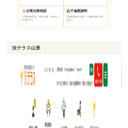
企業法務相談
不倫慰謝料
上場準備(IPO)、契約法務、M&Aなど
不倫慰謝料の請求、不倫慰謝料の減
(企業向け)
額など
法テラス山形