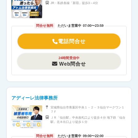
JR・私鉄各線「新宿」徒歩3～4分
問合せ無料
ただいま営業中
07:00〜23:59
電話問合せ
24時間受信中
Web問合せ
アディーレ法律事務所
宮城県仙台市青葉区中央１－２－３仙台マークワン１
７Ｆ
ＪＲ「仙台駅」中央改札口より徒歩４分 地下鉄「仙台
駅」北８出口より徒歩１分
問合せ無料
ただいま営業中
09:00〜22:00