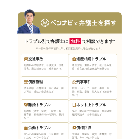
トラブル別で弁護士に
無料
で相談できます*
※一部の法律事務所に限り初回相談無料の場合があります。
交通事故
遺産相続トラブル
慰謝料の増額請求、示談交渉、後遺
遺産分割、遺留分請求、使い込み返
障害、過失割合など（被害者向け）
還、遺言書相続放棄
成年後見など
債務整理
刑事事件
借金減額、任意整理、自己破産、個
痴漢・わいせつ、詐欺、傷害、薬
人再生、過払い金請求など
物、窃盗、暴行、殺人など（加害者
向け）
離婚トラブル
ネット上トラブル
慰謝料（請求・減額）、財産分与、
SNS・掲示板の投稿削除、発信者情
養育費、親権獲得
その他調停、裁判
報開示請求、名誉毀損など
など
労働トラブル
債権回収
未払いの残業代請求、不当解雇、雇
売掛金、残業代、家賃、養育費・慰
い止め、パワハラなど
謝料、キャンセル代など