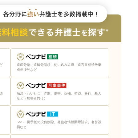
意点
おこう
ておこう
ど
遺産分割、遺留分請求、使い込み返還、遺言書相続放棄
こう
成年後見など
請
痴漢・わいせつ、詐欺、傷害、薬物、窃盗、暴行、殺人
など（加害者向け）
のポイント
野がマッチしているか
SNS・掲示板の投稿削除、発信者情報開示請求、名誉毀
損など
との相性をチェック