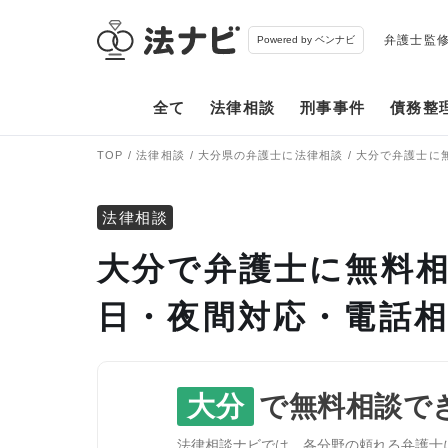
弁護士監
Powered by ベンナビ
全て
法律相談
刑事事件
債務整
TOP
法律相談
大分県の弁護士に法律相談
大分で弁護士に
法律相談
大分で弁護士に無料相
日・夜間対応・電話
大分
で無料相談で
法律相談ナビでは、各分野の頼れる弁護士