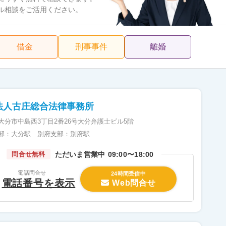
ル相談をご活用ください。
借金
刑事事件
離婚
士法人古庄総合法律事務所
大分市中島西3丁目2番26号大分弁護士ビル5階
部：大分駅 別府支部：別府駅
ただいま営業中
09:00〜18:00
問合せ無料
電話問合せ
24時間受信中
電話番号を表示
Web問合せ