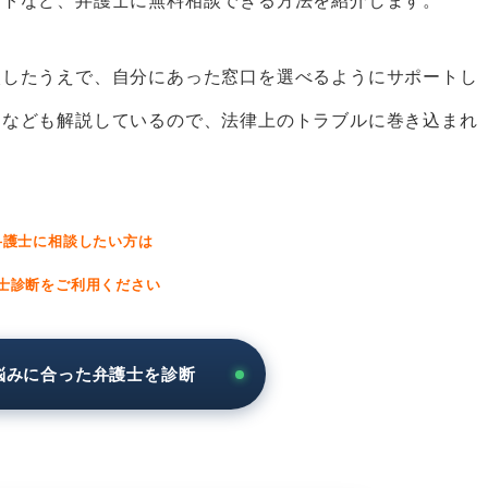
イトなど、弁護士に無料相談できる方法
を紹介します。
、ベンナビが便利
を探すなら「ベンナビ離婚」
較したうえで、自分にあった窓口を選べるようにサポート
し
を探すなら「ベンナビ刑事事件」
トなども解説しているので、法律上のトラブルに巻き込まれ
を探すなら「ベンナビ債務整理」
を探すなら「ベンナビ相続」
護士を探すなら「ベンナビ交通事故」
弁護士に相談したい方は
を探すなら「ベンナビ労働問題」
士診断をご利用ください
を探すなら「ベンナビ債権回収」
探すなら「ベンナビIT」
悩みに合った弁護士を診断
び方を紹介