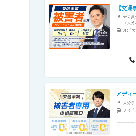
【
大分県
（大分
JR「
アディ
大分県
ＪＲ「