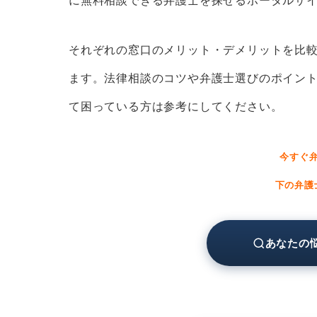
に無料相談できる弁護士を探せるポータルサ
大分で無料相談できる弁護士を探すなら
大分で離婚問題を相談する弁護士
それぞれの窓口のメリット・デメリットを比
大分で刑事事件を相談する弁護士
ます。法律相談のコツや弁護士選びのポイン
大分で借金問題を相談する弁護士
て困っている方は参考にしてください。
大分で相続問題を相談する弁護士
大分で交通事故問題を相談する弁
今すぐ
大分で労働問題を相談する弁護士
下の弁護
大分で債権回収を相談する弁護士
大分でIT問題を相談する弁護士を
あなたの
大分で法律相談する方法4選│特徴と選
対面での法律相談
電話での法律相談