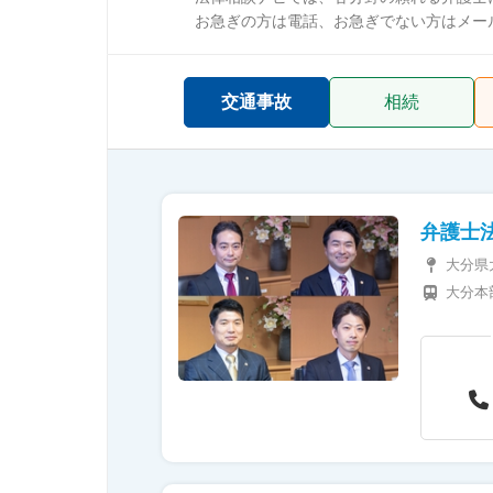
お急ぎの方は電話、お急ぎでない方はメー
交通事故
相続
弁護
大分県
大分本