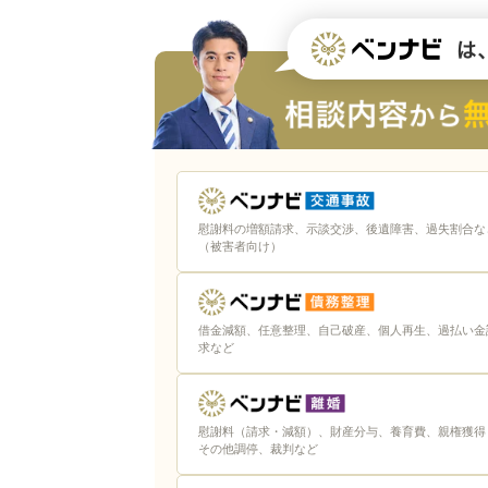
メール・LINEでの法律相談
オンラインでの法律相談
大分の弁護士に相談するときの5つの注
相談前に時系列をメモでまとめて
聞きたいことは箇条書きでまとめ
慰謝料の増額請求、示談交渉、後遺障害、過失割合な
証拠になりそうなものは持ってい
（被害者向け）
事実はありのまま伝えよう
目指すゴールを決めておこう
借金減額、任意整理、自己破産、個人再生、過払い金
求など
大分で後悔しない弁護士選びをする5つ
困りごとと弁護士事務所の得意分
慰謝料（請求・減額）、財産分与、養育費、親権獲得
その他調停、裁判など
初回相談で弁護士事務所・弁護士