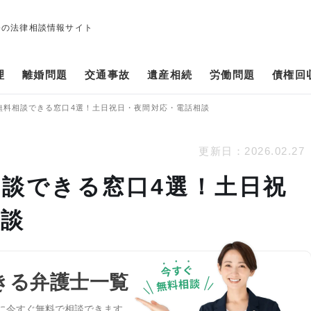
修の法律相談情報サイト
理
離婚問題
交通事故
遺産相続
労働問題
債権回
無料相談できる窓口4選！土日祝日・夜間対応・電話相談
更新日：
2026.02.27
談できる窓口4選！土日祝
相談
きる弁護士一覧
に今すぐ無料で相談できます。