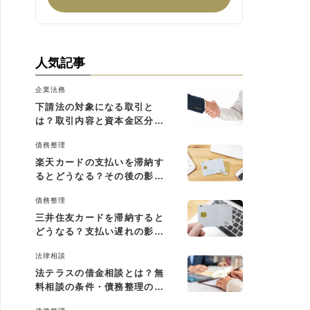
人気記事
企業法務
下請法の対象になる取引と
は？取引内容と資本金区分に
よる判断基準を解説
債務整理
楽天カードの支払いを滞納す
るとどうなる？その後の影響
と払えない場合の対処法
債務整理
三井住友カードを滞納すると
どうなる？支払い遅れの影響
と対処法
法律相談
法テラスの借金相談とは？無
料相談の条件・債務整理の費
用・利用の流れを解説