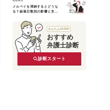
債務整理
メルペイを滞納するとどうな
る？経過日数別の影響と支払
えないときの対処法
かんたん4STEP
おすすめ
弁護士診断
診断スタート