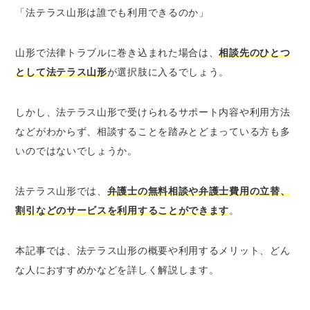
「法テラス山形は誰でも利用できるのか」
幅広い法律相談に対応している
同じ内容なら30分×3回まで無料相談が可能
山形で法律トラブルに巻き込まれた場合は、
相談先のひとつ
安い費用で弁護士に依頼できる
として法テラス山形
が選択肢に入るでしょう。
弁護士費用の立替制度を利用できる
弁護士費用の分割払いが可能
しかし、法テラス山形で受けられるサポート内容や利用方法
生活保護を受けている場合は弁護士費用が無
などがわからず、相談することを踏みとどまっている方も多
料（免除）になる可能性がある
いのではないでしょうか。
電話・出張相談など、幅広い相談方法に対応
している
法テラス山形では、
弁護士の無料相談や弁護士費用の立替、
法テラス山形の利用条件3つ
割引などのサービスを利用することができます
。
収入・資産の資力基準を満たしていること
民事法律扶助制度の趣旨に沿っていること
本記事では、法テラス山形の概要や利用するメリット、どん
依頼内容に勝訴の見込みがゼロではないこと
な人におすすめかなどを詳しく解説します。
法テラス山形の利用がおすすめな人