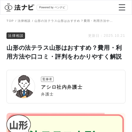
Powered by ベンナビ
TOP
法律相談
山形の法テラス山形はおすすめ？費用・利用方法や口コミ・評判をわかりやすく解説
記事を探す
法律相談
更新日：
2025.10.21
山形の法テラス山形はおすすめ？費用・利
全て
弁護士を探す
用方法や口コミ・評判をわかりやすく解説
法律相談
おすすめ弁護士診断
監修者
刑事事件
アシロ社内弁護士
AI Search Premium
弁護士
債務整理
掲載をご検討の弁護士の方へ
離婚問題