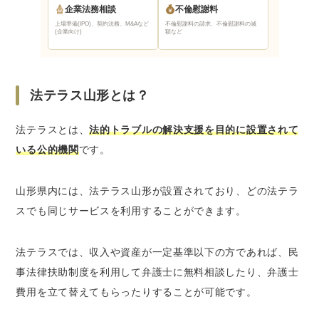
企業法務相談
不倫慰謝料
法テラス山形までのアクセス
上場準備(IPO)、契約法務、M&Aなど
不倫慰謝料の請求、不倫慰謝料の減
山形で法テラス以外に弁護士に無料法律相談が
(企業向け)
額など
できる窓口
山形市役所などの無料法律相談
弁護士会の法律相談センター
法テラス山形とは？
日弁連交通事故相談センター山形県支部の法
律相談
法テラスとは、
法的トラブルの解決支援を目的に設置されて
いる公的機関
です。
ベンナビなら山形で無料法律相談ができる弁護
士が簡単に見つかる
山形県内には、法テラス山形が設置されており、どの法テラ
さいごに｜法テラス山形は無料法律相談がした
スでも同じサービスを利用することができます。
い人におすすめ
法テラスでは、収入や資産が一定基準以下の方であれば、民
事法律扶助制度を利用して弁護士に無料相談したり、弁護士
費用を立て替えてもらったりすることが可能です。