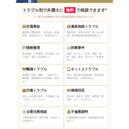
トラブル別で弁護士に
無料
で相談できます*
※一部の法律事務所に限り初回相談無料の場合があります。
交通事故
遺産相続トラブル
慰謝料の増額請求、示談交渉、後遺
遺産分割、遺留分請求、使い込み返
障害、過失割合など（被害者向け）
還、遺言書相続放棄
成年後見など
債務整理
刑事事件
借金減額、任意整理、自己破産、個
痴漢・わいせつ、詐欺、傷害、薬
人再生、過払い金請求など
物、窃盗、暴行、殺人など（加害者
向け）
離婚トラブル
ネット上トラブル
慰謝料（請求・減額）、財産分与、
SNS・掲示板の投稿削除、発信者情
養育費、親権獲得
その他調停、裁判
報開示請求、名誉毀損など
など
労働トラブル
債権回収
未払いの残業代請求、不当解雇、雇
売掛金、残業代、家賃、養育費・慰
い止め、パワハラなど
謝料、キャンセル代など
企業法務相談
不倫慰謝料
上場準備(IPO)、契約法務、M&Aなど
不倫慰謝料の請求、不倫慰謝料の減
(企業向け)
額など