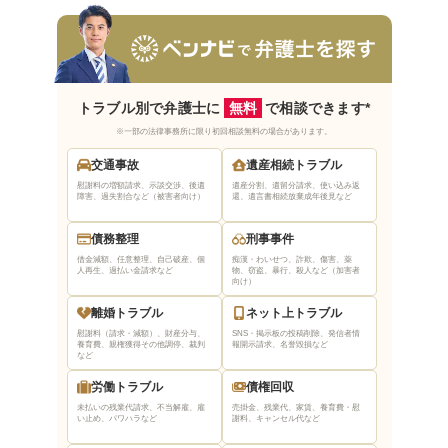
法テラス山形を利用する方法
法テラスに相談する入り口は2つ
民事法律扶助制度の審査
法テラス山形の口コミ・評判は？
トラブル別で弁護士に
無料
で相談できます*
法テラス山形の良い口コミ・評判
※一部の法律事務所に限り初回相談無料の場合があります。
法テラス山形の悪い口コミ・評判
交通事故
遺産相続トラブル
慰謝料の増額請求、示談交渉、後遺
遺産分割、遺留分請求、使い込み返
障害、過失割合など（被害者向け）
還、遺言書相続放棄
成年後見など
法テラス山形を利用するデメリットは？
自分で弁護士を選ぶことができない
債務整理
刑事事件
借金減額、任意整理、自己破産、個
痴漢・わいせつ、詐欺、傷害、薬
審査や手続きに時間がかかるケースがある
人再生、過払い金請求など
物、窃盗、暴行、殺人など（加害者
向け）
法テラス山形を有効活用するためのコツ
離婚トラブル
ネット上トラブル
慰謝料（請求・減額）、財産分与、
SNS・掲示板の投稿削除、発信者情
質問内容をメモなどに書き起こして準備して
養育費、親権獲得
その他調停、裁判
報開示請求、名誉毀損など
など
おく
労働トラブル
債権回収
相談内容の登場人物や時系列を整理しておく
未払いの残業代請求、不当解雇、雇
売掛金、残業代、家賃、養育費・慰
援助申込書をあらかじめ記入しておく
い止め、パワハラなど
謝料、キャンセル代など