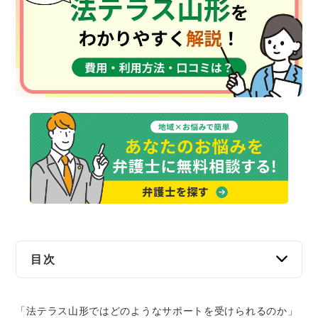
交通事故
遺産相続
労働問題
債権回収
IT・ネット
資金調達
企業法務
目次
法テラス山形とは？
「法テラス山形ではどのようなサポートを受けられるのか」
法テラス山形を利用するメリット