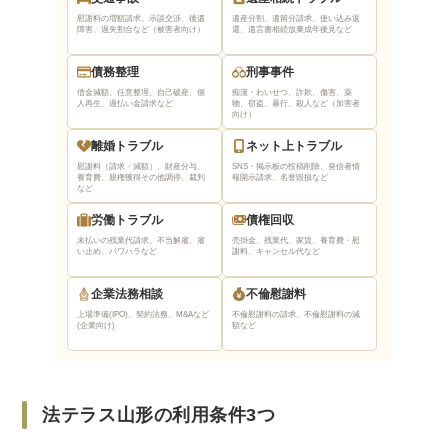
慰謝料の増額請求、示談交渉、後遺
遺産分割、遺留分請求、使い込み返
障害、過失割合など（被害者向け）
還、遺言書相続放棄
成年後見など
債務整理
刑事事件
借金減額、任意整理、自己破産、個
痴漢・わいせつ、詐欺、傷害、薬
人再生、過払い金請求など
物、窃盗、暴行、殺人など（加害者
向け）
離婚トラブル
ネット上トラブル
慰謝料（請求・減額）、財産分与、
SNS・掲示板の投稿削除、発信者情
養育費、親権獲得
その他調停、裁判
報開示請求、名誉毀損など
など
労働トラブル
債権回収
未払いの残業代請求、不当解雇、雇
売掛金、残業代、家賃、養育費・慰
い止め、パワハラなど
謝料、キャンセル代など
企業法務相談
不倫慰謝料
上場準備(IPO)、契約法務、M&Aなど
不倫慰謝料の請求、不倫慰謝料の減
(企業向け)
額など
法テラス山形の利用条件3つ