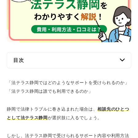
交通事故
遺産相続
労働問題
債権回収
目次
IT・ネット
法テラス静岡とは？
「法テラス静岡ではどのようなサポートを受けられるのか」
法テラス静岡を利用するメリット
資金調達
「法テラス静岡は誰でも利用できるのか」
幅広い法律相談に対応している
企業法務
同じ内容なら30分×3回まで無料相談が可能
静岡で法律トラブルに巻き込まれた場合は、
相談先のひとつ
安い費用で弁護士に依頼できる
として法テラス静岡
が選択肢に入るでしょう。
弁護士費用の立替制度を利用できる
弁護士費用の分割払いが可能
しかし、法テラス静岡で受けられるサポート内容や利用方法
生活保護を受けている場合は弁護士費用が無