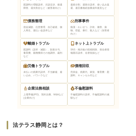
慰謝料の増額請求、示談交渉、後遺
遺産分割、遺留分請求、使い込み返
障害、過失割合など（被害者向け）
還、遺言書相続放棄
成年後見など
法テラス静岡を利用するデメリットは？
自分で弁護士を選ぶことができない
債務整理
刑事事件
借金減額、任意整理、自己破産、個
痴漢・わいせつ、詐欺、傷害、薬
審査や手続きに時間がかかるケースがある
人再生、過払い金請求など
物、窃盗、暴行、殺人など（加害者
向け）
法テラス静岡を有効活用するためのコツ
離婚トラブル
ネット上トラブル
慰謝料（請求・減額）、財産分与、
SNS・掲示板の投稿削除、発信者情
質問内容をメモなどに書き起こして準備して
養育費、親権獲得
その他調停、裁判
報開示請求、名誉毀損など
など
おく
労働トラブル
債権回収
相談内容の登場人物や時系列を整理しておく
未払いの残業代請求、不当解雇、雇
売掛金、残業代、家賃、養育費・慰
援助申込書をあらかじめ記入しておく
い止め、パワハラなど
謝料、キャンセル代など
企業法務相談
不倫慰謝料
法テラス静岡までのアクセス
上場準備(IPO)、契約法務、M&Aなど
不倫慰謝料の請求、不倫慰謝料の減
静岡で法テラス以外に弁護士に無料法律相談が
(企業向け)
額など
できる窓口
静岡市役所などの無料法律相談
弁護士会の法律相談センター
法テラス静岡とは？
日弁連交通事故相談センター静岡県支部の法