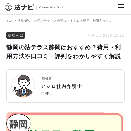
Powered by ベンナビ
TOP
法律相談
静岡の法テラス静岡はおすすめ？費用・利用方法や口コミ・評判をわかりやすく解説
記事を探す
法律相談
更新日：
2025.10.21
静岡の法テラス静岡はおすすめ？費用・利
全て
弁護士を探す
用方法や口コミ・評判をわかりやすく解説
法律相談
おすすめ弁護士診断
監修者
刑事事件
アシロ社内弁護士
AI Search Premium
弁護士
債務整理
掲載をご検討の弁護士の方へ
離婚問題