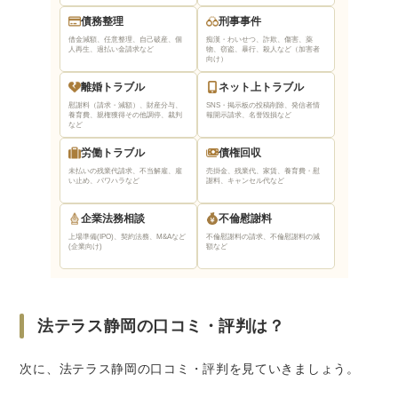
債務整理
刑事事件
借金減額、任意整理、自己破産、個
痴漢・わいせつ、詐欺、傷害、薬
人再生、過払い金請求など
物、窃盗、暴行、殺人など（加害者
向け）
離婚トラブル
ネット上トラブル
慰謝料（請求・減額）、財産分与、
SNS・掲示板の投稿削除、発信者情
養育費、親権獲得
その他調停、裁判
報開示請求、名誉毀損など
など
労働トラブル
債権回収
未払いの残業代請求、不当解雇、雇
売掛金、残業代、家賃、養育費・慰
い止め、パワハラなど
謝料、キャンセル代など
企業法務相談
不倫慰謝料
上場準備(IPO)、契約法務、M&Aなど
不倫慰謝料の請求、不倫慰謝料の減
(企業向け)
額など
法テラス静岡の口コミ・評判は？
次に、法テラス静岡の口コミ・評判を見ていきましょう。