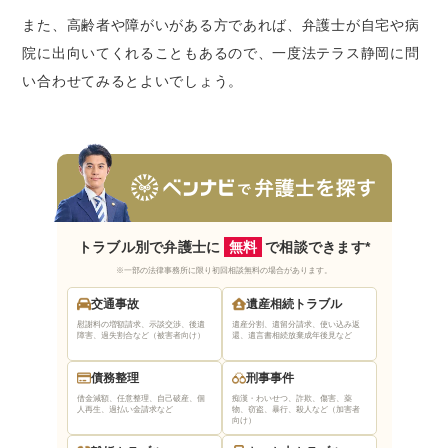
また、高齢者や障がいがある方であれば、弁護士が自宅や病
院に出向いてくれることもあるので、一度法テラス静岡に問
い合わせてみるとよいでしょう。
トラブル別で弁護士に
無料
で相談できます*
※一部の法律事務所に限り初回相談無料の場合があります。
交通事故
遺産相続トラブル
慰謝料の増額請求、示談交渉、後遺
遺産分割、遺留分請求、使い込み返
障害、過失割合など（被害者向け）
還、遺言書相続放棄
成年後見など
債務整理
刑事事件
借金減額、任意整理、自己破産、個
痴漢・わいせつ、詐欺、傷害、薬
人再生、過払い金請求など
物、窃盗、暴行、殺人など（加害者
向け）