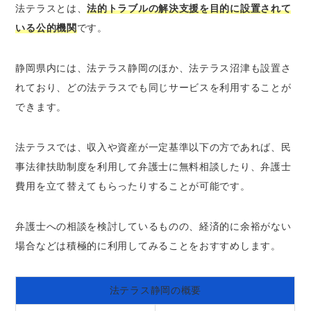
律相談
法テラスとは、
法的トラブルの解決支援を目的に設置されて
いる公的機関
です。
ベンナビなら静岡で無料法律相談ができる弁護
士が簡単に見つかる
静岡県内には、法テラス静岡のほか、法テラス沼津も設置さ
さいごに｜法テラス静岡は無料法律相談がした
れており、どの法テラスでも同じサービスを利用することが
い人におすすめ
できます。
法テラスでは、収入や資産が一定基準以下の方であれば、民
事法律扶助制度を利用して弁護士に無料相談したり、弁護士
費用を立て替えてもらったりすることが可能です。
弁護士への相談を検討しているものの、経済的に余裕がない
場合などは積極的に利用してみることをおすすめします。
法テラス静岡の概要