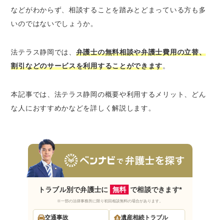
などがわからず、相談することを踏みとどまっている方も多
料（免除）になる可能性がある
いのではないでしょうか。
電話・出張相談など、幅広い相談方法に対応
している
法テラス静岡では、
弁護士の無料相談や弁護士費用の立替、
法テラス静岡の利用条件3つ
割引などのサービスを利用することができます
。
収入・資産の資力基準を満たしていること
民事法律扶助制度の趣旨に沿っていること
本記事では、法テラス静岡の概要や利用するメリット、どん
依頼内容に勝訴の見込みがゼロではないこと
な人におすすめかなどを詳しく解説します。
法テラス静岡の利用がおすすめな人
法テラス静岡を利用する方法
法テラスに相談する入り口は2つ
民事法律扶助制度の審査
法テラス静岡の口コミ・評判は？
トラブル別で弁護士に
無料
で相談できます*
法テラス静岡の良い口コミ・評判
※一部の法律事務所に限り初回相談無料の場合があります。
法テラス静岡の悪い口コミ・評判
交通事故
遺産相続トラブル