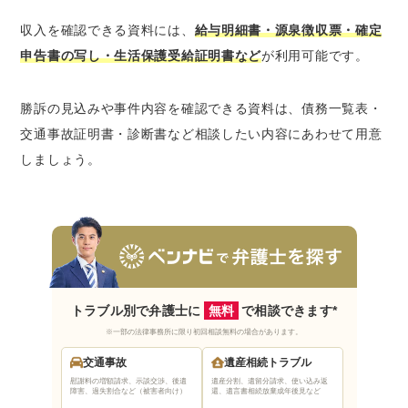
収入を確認できる資料には、
給与明細書・源泉徴収票・確定
申告書の写し・生活保護受給証明書など
が利用可能です。
勝訴の見込みや事件内容を確認できる資料は、債務一覧表・
交通事故証明書・診断書など相談したい内容にあわせて用意
しましょう。
トラブル別で弁護士に
無料
で相談できます*
※一部の法律事務所に限り初回相談無料の場合があります。
交通事故
遺産相続トラブル
慰謝料の増額請求、示談交渉、後遺
遺産分割、遺留分請求、使い込み返
障害、過失割合など（被害者向け）
還、遺言書相続放棄
成年後見など