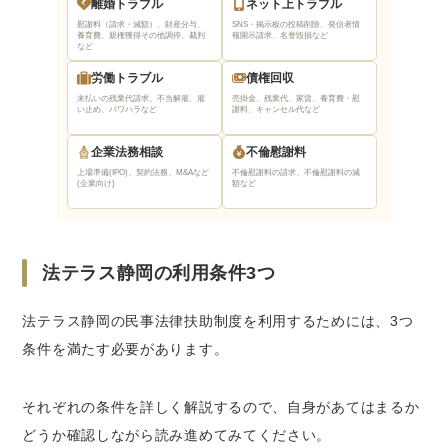
離婚トラブル
ネット上トラブル
慰謝料（請求・減額）、財産分与、
SNS・掲示板の投稿削除、発信者情
養育費、親権獲得
その他調停、裁判
報開示請求、名誉毀損など
など
労働トラブル
債権回収
未払いの残業代請求、不当解雇、雇
売掛金、残業代、家賃、養育費・慰
い止め、パワハラなど
謝料、キャンセル代など
企業法務相談
不倫慰謝料
上場準備(IPO)、契約法務、M&Aなど
不倫慰謝料の請求、不倫慰謝料の減
(企業向け)
額など
法テラス静岡の利用条件3つ
法テラス静岡の民事法律扶助制度を利用するためには、3つ
条件を満たす必要があります。
それぞれの条件を詳しく解説するので、自身があてはまるか
どうか確認しながら読み進めてみてください。