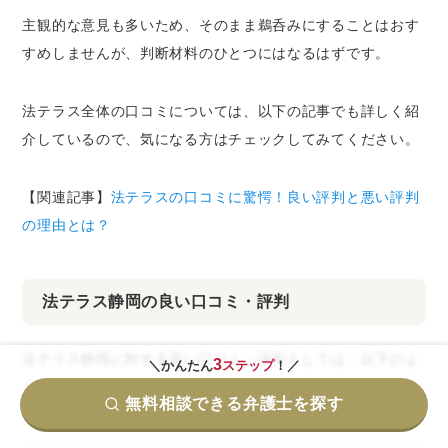
主観的な意見も多いため、そのまま鵜呑みにすることはおす
すめしませんが、判断材料のひとつにはなるはずです。
法テラス全体の口コミについては、以下の記事でも詳しく紹
介しているので、気になる方はチェックしてみてください。
【関連記事】
法テラスの口コミに驚愕！良い評判と悪い評判
の理由とは？
法テラス静岡の良い口コミ・評判
法テラス静岡に対する良い口コミ・評判としては、以下のよ
3
＼かんたん
ステップ
！／
うなものがありました。
無料相談できる弁護士を探す