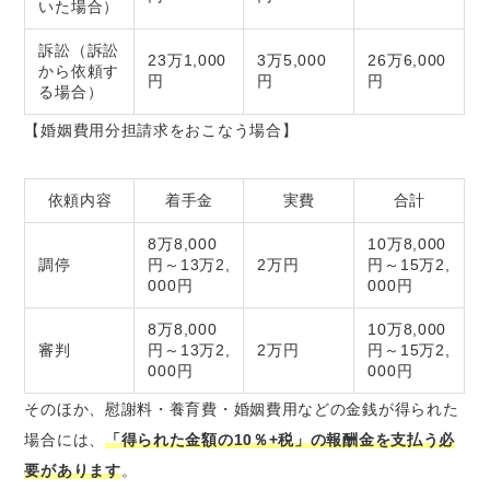
いた場合）
訴訟（訴訟
23万1,000
3万5,000
26万6,000
から依頼す
円
円
円
る場合）
【婚姻費用分担請求をおこなう場合】
依頼内容
着手金
実費
合計
8万8,000
10万8,000
調停
円～13万2,
2万円
円～15万2,
000円
000円
8万8,000
10万8,000
審判
円～13万2,
2万円
円～15万2,
000円
000円
そのほか、慰謝料・養育費・婚姻費用などの金銭が得られた
場合には、
「得られた金額の10％+税」の報酬金を支払う必
要があります
。