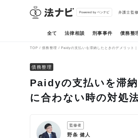
弁護士監
Powered by ベンナビ
全て
法律相談
刑事事件
債務整
TOP
債務整理
Paidyの支払いを滞納したときのデメリット
債務整理
Paidyの支払いを
に合わない時の対処
監修者
野条 健人