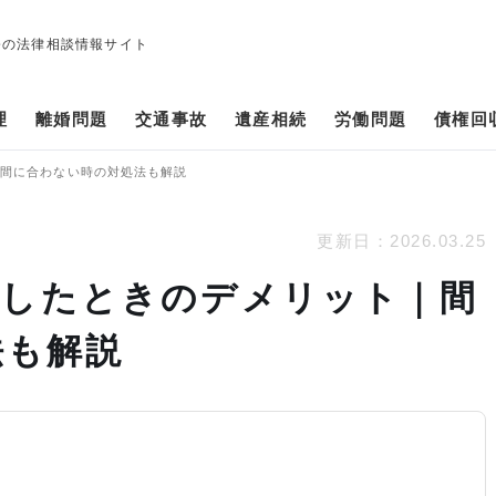
修の法律相談情報サイト
理
離婚問題
交通事故
遺産相続
労働問題
債権回
｜間に合わない時の対処法も解説
更新日：
2026.03.25
滞納したときのデメリット｜間
法も解説