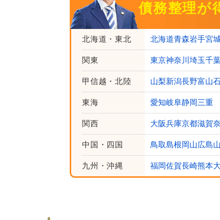
債務整理が
北海道・東北
北海道
青森
岩手
宮
関東
東京
神奈川
埼玉
千
甲信越・北陸
山梨
新潟
長野
富山
東海
愛知
岐阜
静岡
三重
関西
大阪
兵庫
京都
滋賀
中国・四国
鳥取
島根
岡山
広島
九州・沖縄
福岡
佐賀
長崎
熊本