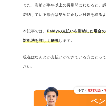
7.給料など財産を差し押さえら
また、滞納が半年以上の長期間にわたると、訴
Paidyの支払いを滞納しそうな場合の4
滞納している場合は早めに正しい対処を取る
1.Paidy の3・6・12回あと払
本記事では、
Paidyの支払いを滞納した場合
2.不用品をリサイクルショップ
3.親や兄弟などから一時的にお
対処法を詳しく解説
します。
4.今月購入した商品などをキャ
現在はなんとか支払いができている方にとっ
Paidyの支払いを滞納してしまった場
さい。
1.督促のメールやSMSなどを確
2.メールやSMSの内容に従って
3.支払いが完了したことを確認す
今すぐ
無料相談
・
さいごに｜Paidy以外にも滞納がある
ベンナ