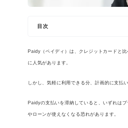
目次
Paidyの支払いはいつから延滞になる？
Paidy（ペイディ）は、クレジットカード
Paidyの支払いを滞納した場合の7つの
に人気があります。
1.Paidyを利用できなくなる
2.遅延損害金などが発生する
しかし、気軽に利用できる分、計画的に支払
3.メールや電話で督促される
4.ブラックリストに登録される
Paidyの支払いを滞納していると、いずれは
5.強制解約となり一括請求される
やローンが使えなくなる恐れがあります。
6.訴訟などの法的措置を取られる