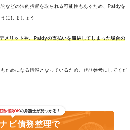
れてしまう
訟などの法的措置を取られる可能性もあるため、Paidyを
つの対処法
ようにしましょう。
いを利用する
のデメリットや、Paidyの支払いを滞納してしまった場合の
で売却する
金を借りる
ンセルする
てもためになる情報となっているため、ぜひ参考にしてくだ
合の対処法｜3ステップ
認する
支払う
る
電話相談OK
の弁護士が見つかる！
場合は弁護士に相談しよう
ビ債務整理で