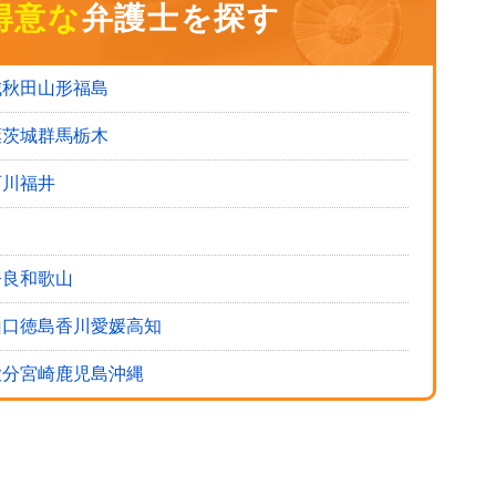
得意な
弁護士を探す
城
秋田
山形
福島
葉
茨城
群馬
栃木
石川
福井
奈良
和歌山
山口
徳島
香川
愛媛
高知
大分
宮崎
鹿児島
沖縄