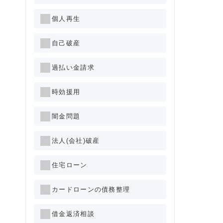
個人再生
自己破産
過払い金請求
時効援用
闇金問題
法人(会社)破産
住宅ローン
カードローンの債務整理
借金返済相談