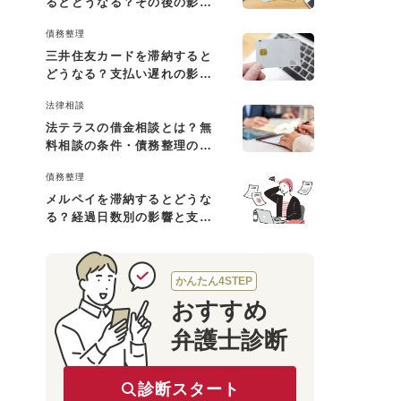
るとどうなる？その後の影響
と払えない場合の対処法
債務整理
三井住友カードを滞納すると
どうなる？支払い遅れの影響
と対処法
法律相談
法テラスの借金相談とは？無
料相談の条件・債務整理の費
用・利用の流れを解説
債務整理
メルペイを滞納するとどうな
る？経過日数別の影響と支払
えないときの対処法
かんたん4STEP
おすすめ
弁護士診断
診断スタート