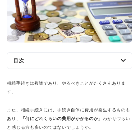
交通事故
遺産相続
労働問題
債権回収
目次
IT・ネット
相続手続きを自分でおこなう場合にかかる費用
相続手続きは複雑であり、やるべきことがたくさんありま
必要書類の取得費用
資金調達
す。
相続税
企業法務
相続放棄の諸費用
また、相続手続きには、手続き自体に費用が発生するものも
相続財産ごとの諸費用
あり、
「何にどれくらいの費用がかかるのか」
わかりづらい
相続財産ごとにかかる手続き費用
と感じる方も多いのではないでしょうか。
預貯金の相続