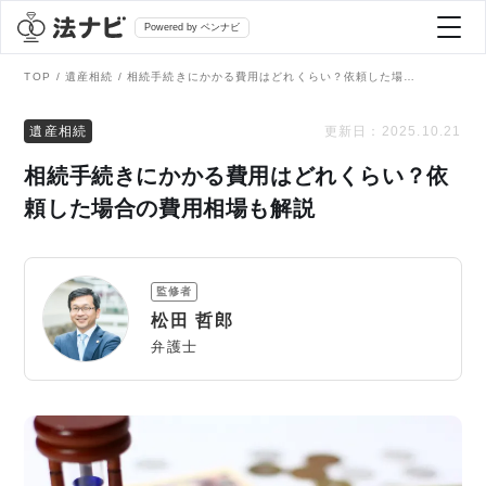
Powered by ベンナビ
TOP
遺産相続
相続手続きにかかる費用はどれくらい？依頼した場合の費用相場も解説
記事を探す
遺産相続
更新日：
2025.10.21
相続手続きにかかる費用はどれくらい？依
全て
弁護士を探す
頼した場合の費用相場も解説
法律相談
おすすめ弁護士診断
監修者
刑事事件
松田 哲郎
AI Search Premium
弁護士
債務整理
掲載をご検討の弁護士の方へ
離婚問題