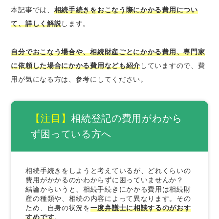
有価証券の相続
本記事では、
相続手続きをおこなう際にかかる費用につい
土地・不動産の相続
て、詳しく解説
します。
自動車の相続
貴金属などの相続
自分でおこなう場合や、相続財産ごとにかかる費用、専門家
に依頼した場合にかかる費用なども紹介
していますので、費
相続手続きを専門家に依頼した場合にかかる費
用が気になる方は、参考にしてください。
用
弁護士に依頼した場合の費用目安
司法書士に依頼した場合の費用目安
【注目】
相続登記の費用がわから
税理士に依頼した場合の費用目安
ず困っている方へ
行政書士に依頼した場合の費用目安
相続手続きをしようと考えているが、どれくらいの
費用がかかるのかわからずに困っていませんか？
結論からいうと、相続手続きにかかる費用は相続財
産の種類や、相続の内容によって異なります。その
ため、自身の状況を
一度弁護士に相談するのがおす
すめです
。